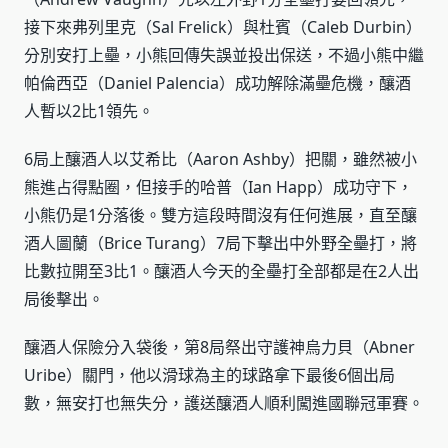
接下來弗列里克（Sal Frelick）與杜賓（Caleb Durbin）
分別安打上壘，小熊回傳失誤並投出保送，不過小熊中繼
帕倫西亞（Daniel Palencia）成功解除滿壘危機，釀酒
人暫以2比1領先。
6局上釀酒人以艾希比（Aaron Ashby）把關，雖然被小
熊進占得點圈，但接手的哈普（Ian Happ）成功守下，
小熊仍是1分落後。雙方這段時間沒有任何進展，直至釀
酒人圖蘭（Brice Turang）7局下擊出中外野全壘打，將
比數拉開至3比1。釀酒人今天的全壘打全部都是在2人出
局後擊出。
釀酒人保險分入袋後，第8局祭出守護神烏力貝（Abner
Uribe）關門，他以滑球為主的球路拿下最後6個出局
數，無安打也無失分，護送釀酒人順利闖進國聯冠軍賽。