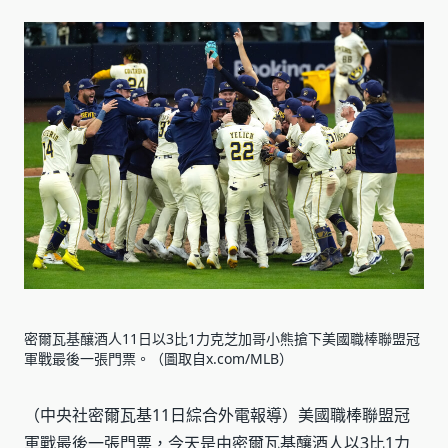
密爾瓦基釀酒人11日以3比1力克芝加哥小熊搶下美國職棒聯盟冠
軍戰最後一張門票。（圖取自x.com/MLB）
（中央社密爾瓦基11日綜合外電報導）美國職棒聯盟冠
軍戰最後一張門票，今天是由密爾瓦基釀酒人以3比1力