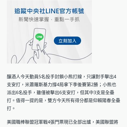
釀酒人今天動員5名投手封鎖小熊打線，只讓對手擊出4
支安打，米蕭羅斯基力撐4局拿下季後賽第2勝；小熊也
派出6名投手，雖僅被擊出6支安打，但其中3支是全壘
打。值得一提的是，雙方今天所有得分都是仰賴陽春全壘
打。
美國職棒聯盟冠軍戰4張門票現已全部出爐，美國聯盟將