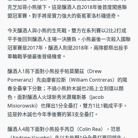
克芝加哥小熊搶下。這是釀酒人自2018年後首度闖進聯
盟冠軍賽，對手將是實力強大的衛冕軍洛杉磯道奇。
今天釀酒人與小熊的生死戰，雙方在系列賽以2比2打成
平手後回到釀酒人主場一決勝負。小熊最後一次殺入國聯
冠軍賽是2017年，釀酒人則是2018年，兩隊都祭出投手
車輪戰爭搶最後晉級機會。
釀酒人1局下面對小熊投手帕莫蘭茲（Drew
Pomeranz）先由康崔拉斯（William Contreras）的陽
春全壘拿下分數；不過小熊鈴木誠也2局上立刻還以顏
色，面對釀酒人火球新秀米蕭羅斯基（Jacob
Misiorowski）也揮出1分全壘打，雙方1比1戰成平手。
這是鈴木誠也今年季後賽的第3支全壘打。
釀酒人4局下面對小熊投手芮亞（Colin Rea），范恩
（Andrew Vaughn）先以左外野1分全壘打要回領先，