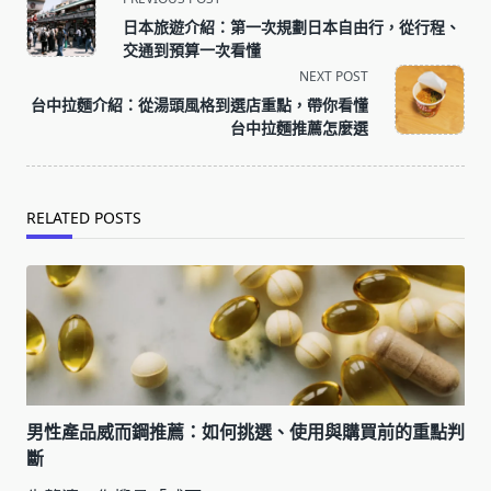
class="nav-
日本旅遊介紹：第一次規劃日本自由行，從行程、
subtitle
交通到預算一次看懂
screen-
NEXT POST
reader-
台中拉麵介紹：從湯頭風格到選店重點，帶你看懂
text">Page</span>
台中拉麵推薦怎麼選
RELATED POSTS
男性產品威而鋼推薦：如何挑選、使用與購買前的重點判
斷