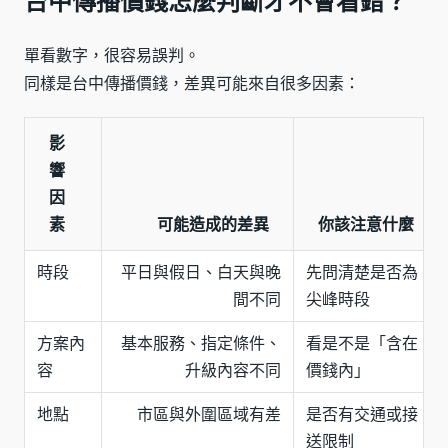
台中傳播價錢怎麼判斷才不會看錯？
單看數字，很容易誤判。
同樣是台中傳播價錢，差異可能來自很多因素：
影
響
因
素
可能造成的差異
你該注意什麼
時段
平日與假日、白天與晚
先問清楚是否為
間不同
尖峰時段
方案內
基本服務、指定條件、
看是不是「含在
容
升級內容不同
價錢內」
地點
市區與外圍區域有差
是否有交通或接
送限制