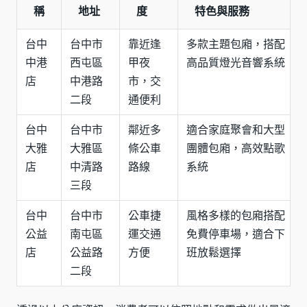
稱
地址
度
特色與服務
台中
台中市
靠近逢
多款主題包廂，搭配
中港
西屯區
甲夜
高品質燈光音響系統
店
中港路
市，交
二段
通便利
台中
台中市
鄰近多
適合家庭聚會和大型
大雅
大雅區
條公車
團體包廂，高效點歌
店
中清路
路線
系統
三段
台中
台中市
公車捷
風格多樣的包廂搭配
公益
南屯區
運交通
免費停車場，適合下
店
公益路
方便
班放鬆選擇
二段