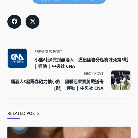
<span
PREVIOUS POST
class="nav-
小熊6比0完封釀酒人 逼出國聯分區賽殊死第5戰
subtitle
| 運動 | 中央社 CNA
screen-
NEXT POST
reader-
釀酒人3發陽春砲力擒小熊 國聯冠軍賽將戰道奇
text">Page</span>
[影] | 運動 | 中央社 CNA
RELATED POSTS