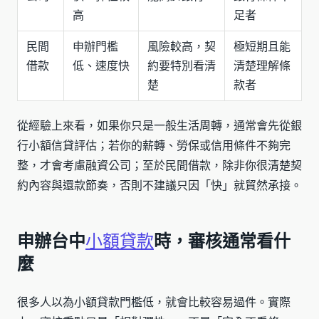
高
足者
民間
申辦門檻
風險較高，契
極短期且能
借款
低、速度快
約要特別看清
清楚理解條
楚
款者
從經驗上來看，如果你只是一般生活周轉，通常會先從銀
行小額信貸評估；若你的薪轉、勞保或信用條件不夠完
整，才會考慮融資公司；至於民間借款，除非你很清楚契
約內容與還款節奏，否則不建議只因「快」就貿然承接。
申辦台中
小額貸款
時，審核通常看什
麼
很多人以為小額貸款門檻低，就會比較容易過件。實際