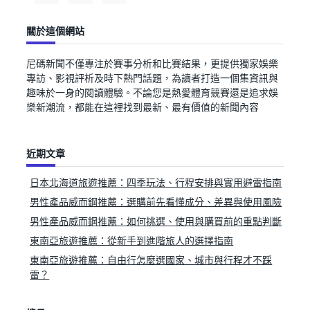
關於這個網站
尼碼新聞不僅專注於賽事分析和比賽結果，更提供獨家娛樂
專訪、影視評析及時下熱門話題，為讀者打造一個集資訊與
趣味於一身的閱讀體驗。不論您是熱愛體育競賽還是追求娛
樂新潮流，都能在這裡找到最新、最有價值的新聞內容
近期文章
日本北海道旅遊推薦：四季玩法、行程安排與實用避雷指南
男性產品威而鋼推薦：選購前先看懂成分、差異與使用風險
男性產品威而鋼推薦：如何挑選、使用與購買前的重點判斷
東南亞旅遊推薦：從新手到進階旅人的選擇指南
東南亞旅遊推薦：自由行怎麼選國家、城市與行程才不踩
雷？