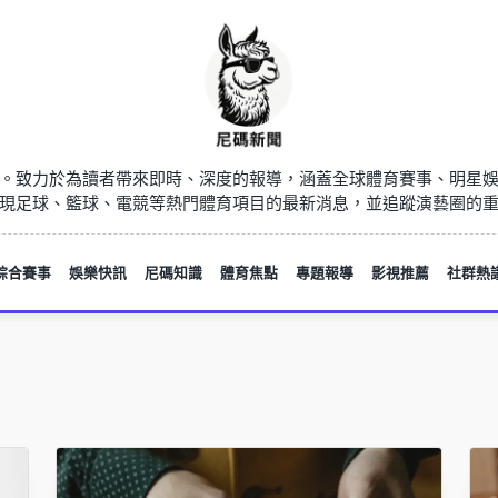
。致力於為讀者帶來即時、深度的報導，涵蓋全球體育賽事、明星
現足球、籃球、電競等熱門體育項目的最新消息，並追蹤演藝圈的
綜合賽事
娛樂快訊
尼碼知識
體育焦點
專題報導
影視推薦
社群熱