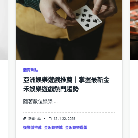
體育焦點
亞洲娛樂遊戲推薦｜掌握最新金
禾娛樂遊戲熱門趨勢
隨著數位娛樂
...
新聞小編
12 月 22, 2025
娛樂城推薦
金禾娛樂城
金禾娛樂遊戲