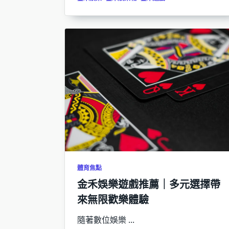
體育焦點
金禾娛樂遊戲推薦｜多元選擇帶
來無限歡樂體驗
隨著數位娛樂
...