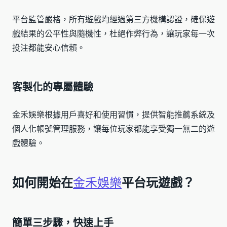
平台監管嚴格，所有遊戲均經過第三方機構認證，確保遊
戲結果的公平性與隨機性，杜絕作弊行為，讓玩家每一次
投注都能安心信賴。
客製化的專屬體驗
金禾娛樂根據用戶喜好和使用習慣，提供智能推薦系統及
個人化帳號管理服務，讓每位玩家都能享受獨一無二的遊
戲體驗。
如何開始在
金禾娛樂
平台玩遊戲？
簡單三步驟，快速上手