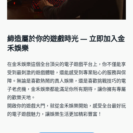
締造屬於你的遊戲時光 — 立即加入金
禾娛樂
在金禾娛樂這個全台頂尖的電子遊戲平台上，你不僅能享
受到最刺激的遊戲體驗，還能感受到專業貼心的服務與保
障。無論是喜歡熱鬧的真人娛樂，還是喜歡挑戰技巧的電
子老虎機，金禾娛樂都能滿足你所有期待，讓你擁有專屬
的歡樂天地。
開啟你的遊戲大門，就從金禾娛樂開始，感受全台最好玩
的電子遊戲魅力，讓娛樂生活更加精彩豐富！