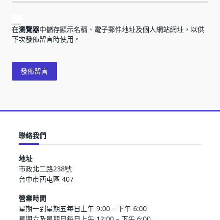
在
瀏覽器
中儲存顯示名稱、電子郵件地址及個人網站網址，以供
下次發佈留言時使用。
聯絡我們
地址
市政北二路238號
台中市西屯區 407
營業時間
星期一到星期五每日上午 9:00 – 下午 6:00
星期六及星期日每日上午 12:00 – 下午 6:00