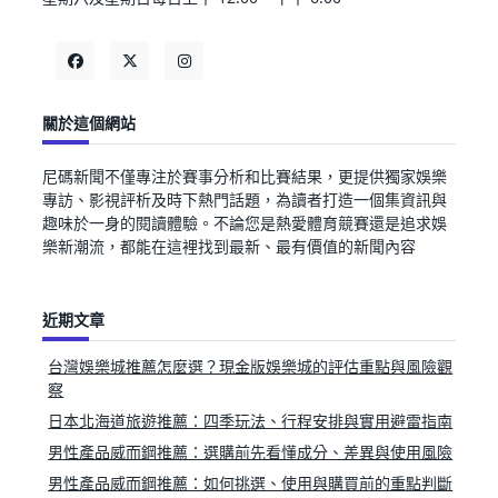
關於這個網站
尼碼新聞不僅專注於賽事分析和比賽結果，更提供獨家娛樂
專訪、影視評析及時下熱門話題，為讀者打造一個集資訊與
趣味於一身的閱讀體驗。不論您是熱愛體育競賽還是追求娛
樂新潮流，都能在這裡找到最新、最有價值的新聞內容
近期文章
台灣娛樂城推薦怎麼選？現金版娛樂城的評估重點與風險觀
察
日本北海道旅遊推薦：四季玩法、行程安排與實用避雷指南
男性產品威而鋼推薦：選購前先看懂成分、差異與使用風險
男性產品威而鋼推薦：如何挑選、使用與購買前的重點判斷