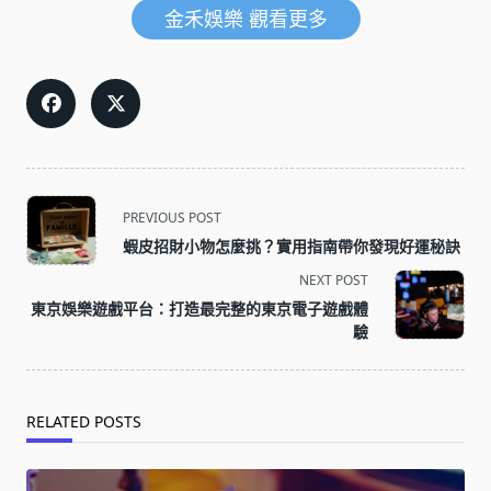
金禾娛樂 觀看更多
<span
PREVIOUS POST
class="nav-
蝦皮招財小物怎麼挑？實用指南帶你發現好運秘訣
subtitle
NEXT POST
screen-
東京娛樂遊戲平台：打造最完整的東京電子遊戲體
reader-
驗
text">Page</span>
RELATED POSTS