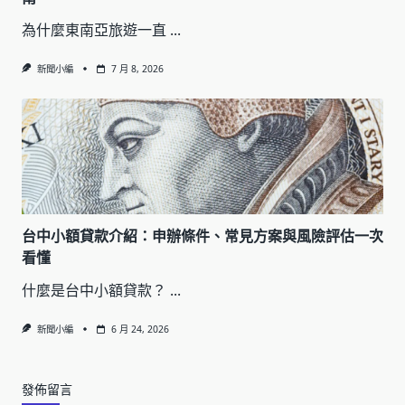
為什麼東南亞旅遊一直
...
新聞小編
7 月 8, 2026
台中小額貸款介紹：申辦條件、常見方案與風險評估一次
看懂
什麼是台中小額貸款？
...
新聞小編
6 月 24, 2026
發佈留言