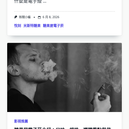
什麼是電子煙
...
新聞小編
6 月 8, 2026
悅刻
米斯特糖果
糖果屋電子菸
影視推薦