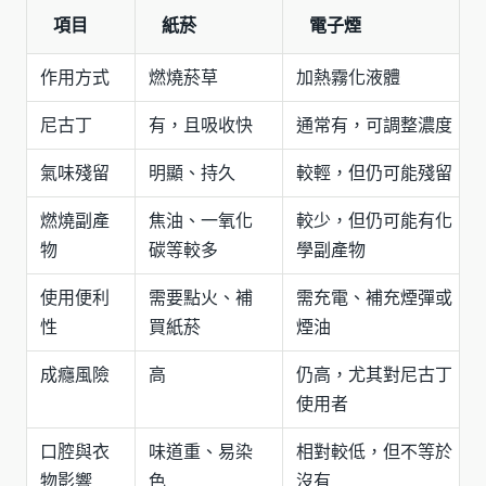
項目
紙菸
電子煙
作用方式
燃燒菸草
加熱霧化液體
尼古丁
有，且吸收快
通常有，可調整濃度
氣味殘留
明顯、持久
較輕，但仍可能殘留
燃燒副產
焦油、一氧化
較少，但仍可能有化
物
碳等較多
學副產物
使用便利
需要點火、補
需充電、補充煙彈或
性
買紙菸
煙油
成癮風險
高
仍高，尤其對尼古丁
使用者
口腔與衣
味道重、易染
相對較低，但不等於
物影響
色
沒有