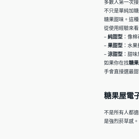
多數人第一次接
不只是單純加糖
糖果甜味。這種
從使用經驗來看
–
純甜型
：像棉
–
果甜型
：水果
–
涼甜型
：甜味
如果你在找
糖果
手會直接選最甜
糖果屋電
不是所有人都適
是強烈菸草感。