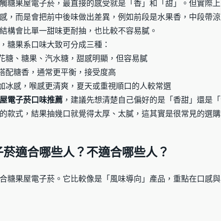
觸糖果屋電子菸，最直接的感受就是「香」和「甜」。但實際上
感，而是會把前中後味做出差異，例如前段是水果香，中段帶涼
結構會比單一甜味更耐抽，也比較不容易膩。
，糖果系口味大致可分成三種：
花糖、糖果、汽水糖，甜感明顯，但容易膩
搭配糖香，通常更平衡，接受度高
加冰感，喉感更清爽，夏天或重視順口的人較常選
屋電子菸口味推薦
，建議先想清楚自己偏好的是「香甜」還是「
的款式，結果抽幾口就覺得太厚、太膩，這其實是很常見的選購
子菸適合哪些人？不適合哪些人？
合糖果屋電子菸。它比較像是「風味導向」產品，重點在口感與