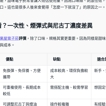
是，甜味電子菸常會讓人低估使用量。因為口味順、刺激性低，
口。這也是很多人後來會覺得「怎麼一下就沒了」的原因之一。
看？一次性、煙彈式與尼古丁濃度差異
果屋電子菸
評價
，除了口味，規格其實更重要。因為同樣是甜味
與成本。
優點
缺點
適合
免換彈、免保養、方便
成本較高、環保負擔較
新手、
攜帶
大
可重複使用、長期成本
需搭配主機、較需學習
想固定
較低
可調整尼古丁與煙油
操作較複雜
有經驗