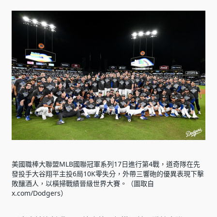
美國職棒大聯盟MLB國聯冠軍系列17日進行第4戰，道奇隊在先
發投手大谷翔平主投6局10K零失分，外帶三響砲的優異表現下擊
敗釀酒人，以橫掃戰績晉級世界大賽。（圖取自
x.com/Dodgers）