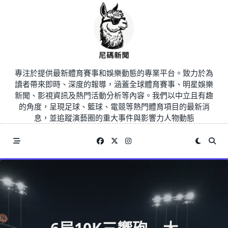
Skip
to
content
專注於提供最新體育賽事和娛樂動態的專業平台。致力於為
讀者帶來即時、深度的報導，涵蓋全球體育賽事、明星娛樂
新聞、影視資訊及熱門活動分析等內容。我們以中立且有趣
的角度，呈現足球、籃球、電競等熱門體育項目的最新消
息，並追蹤演藝圈的重大事件與影響力人物動態