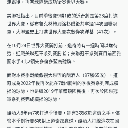
連霸後，再有球隊能成功衛冕世界大賽。
美聯社指出，目前季後賽9勝1敗的道奇將是第23度打進
世界大賽，從布魯克林轉到洛杉磯後共拿過14次國聯冠
軍，大聯盟史上打進世界大賽次數僅次洋基（41次）。
在10月24日世界大賽開打前，道奇將有一週時間以逸待
勞，迎戰美聯冠軍系列賽勝者；美聯冠軍系列賽目前西雅
圖水手3比2領先多倫多藍鳥聽牌。
面對本賽季戰績傲視大聯盟的釀酒人（97勝65敗），道
奇成為2022年後再次能在7戰4勝制的季後賽系列完成橫
掃的球隊，也是繼2019年華盛頓國民後，再次於國聯冠
軍系列賽完成橫掃的球隊。
釀酒人8年內7次打進季後賽，卻有3次敗於道奇之手。儘
管本季例行賽6次對上道奇都贏球，釀酒人打線這次在國