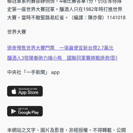
聯冠軍系列賽卻靜悄悄，4場比賽各拿1分，仍在等待隊
史第一座世界大賽冠軍。釀酒人只在1982年時打進世界
大賽，當時不敵聖路易紅雀。（編譯：陳亦偉）1141018
世界大賽
道奇預售世界大賽門票 一張最便宜新台幣2.7萬元
釀酒人3發陽春砲力擒小熊 國聯冠軍賽將戰道奇[影]
中央社「一手新聞」 app
本網站之文字、圖片及影音，非經授權，不得轉載、公開