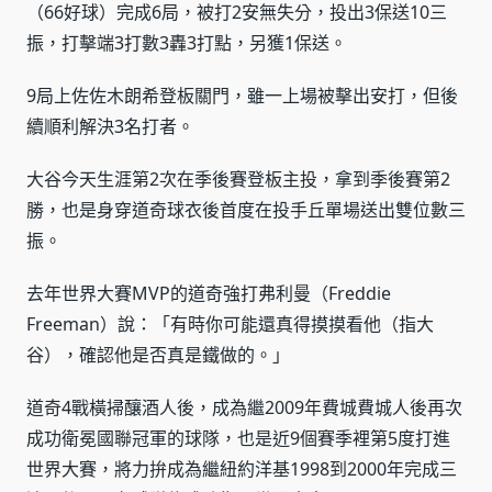
（66好球）完成6局，被打2安無失分，投出3保送10三
振，打擊端3打數3轟3打點，另獲1保送。
9局上佐佐木朗希登板關門，雖一上場被擊出安打，但後
續順利解決3名打者。
大谷今天生涯第2次在季後賽登板主投，拿到季後賽第2
勝，也是身穿道奇球衣後首度在投手丘單場送出雙位數三
振。
去年世界大賽MVP的道奇強打弗利曼（Freddie
Freeman）說：「有時你可能還真得摸摸看他（指大
谷），確認他是否真是鐵做的。」
道奇4戰橫掃釀酒人後，成為繼2009年費城費城人後再次
成功衛冕國聯冠軍的球隊，也是近9個賽季裡第5度打進
世界大賽，將力拚成為繼紐約洋基1998到2000年完成三