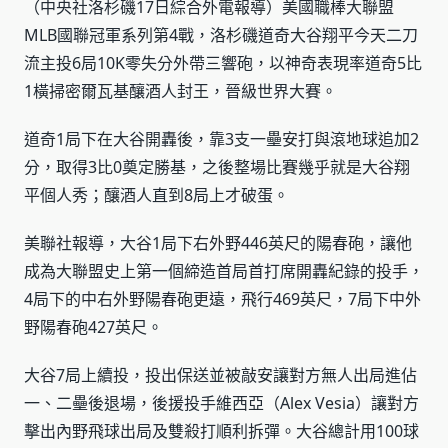
（中央社洛杉磯17日綜合外電報導）美國職棒大聯盟
MLB國聯冠軍系列第4戰，洛杉磯道奇大谷翔平今天二刀
流主投6局10K零失分外帶三響砲，以神奇表現率道奇5比
1橫掃密爾瓦基釀酒人封王，晉級世界大賽。
道奇1局下在大谷開轟後，靠3支一壘安打與滾地球追加2
分，取得3比0奠定勝基，之後整場比賽幾乎就是大谷翔
平個人秀；釀酒人直到8局上才破蛋。
美聯社報導，大谷1局下右外野446英尺的陽春砲，讓他
成為大聯盟史上第一個締造首局首打席開轟紀錄的投手，
4局下的中右外野陽春砲更遠，飛行469英尺，7局下中外
野陽春砲427英尺。
大谷7局上續投，投出保送並被敲安讓對方無人出局進佔
一、二壘後退場，後援投手維西亞（Alex Vesia）讓對方
擊出內野飛球出局及雙殺打順利拆彈。大谷總計用100球