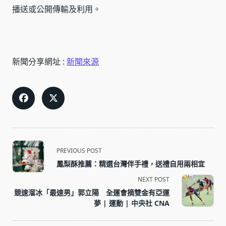
播送或公開傳輸及利用。
新聞分享網址 :
新聞來源
<span
PREVIOUS POST
class="nav-
鳳梨酥推薦：精選台灣伴手禮，送禮自用兩相宜
subtitle
NEXT POST
screen-
競速溜冰「最速男」郭立陽 全運會摘雙金有亞運
reader-
夢 | 運動 | 中央社 CNA
text">Page</span>