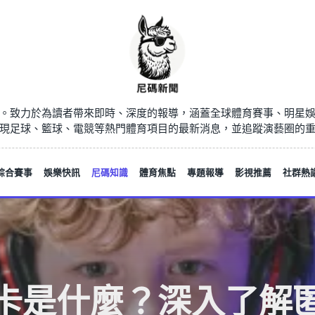
。致力於為讀者帶來即時、深度的報導，涵蓋全球體育賽事、明星
現足球、籃球、電競等熱門體育項目的最新消息，並追蹤演藝圈的
綜合賽事
娛樂快訊
尼碼知識
體育焦點
專題報導
影視推薦
社群熱
卡是什麼？深入了解