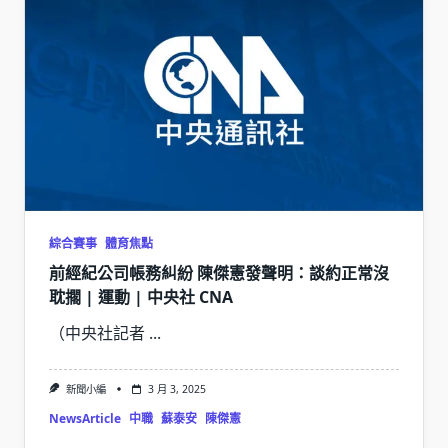
綜合賽事
體育焦點
前經紀公司帳務糾紛 陳傑憲發聲明：談約正常沒
耽擱 | 運動 | 中央社 CNA
（中央社記者
...
新聞小編
3 月 3, 2025
NewsArticle
中職
蘇泰安
陳傑憲