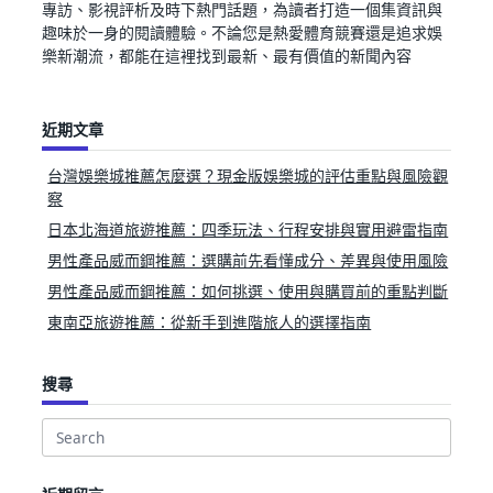
專訪、影視評析及時下熱門話題，為讀者打造一個集資訊與
趣味於一身的閱讀體驗。不論您是熱愛體育競賽還是追求娛
樂新潮流，都能在這裡找到最新、最有價值的新聞內容
近期文章
台灣娛樂城推薦怎麼選？現金版娛樂城的評估重點與風險觀
察
日本北海道旅遊推薦：四季玩法、行程安排與實用避雷指南
男性產品威而鋼推薦：選購前先看懂成分、差異與使用風險
男性產品威而鋼推薦：如何挑選、使用與購買前的重點判斷
東南亞旅遊推薦：從新手到進階旅人的選擇指南
搜尋
Search
for: