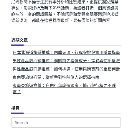
尼碼新聞不僅專注於賽事分析和比賽結果，更提供獨家娛樂
專訪、影視評析及時下熱門話題，為讀者打造一個集資訊與
趣味於一身的閱讀體驗。不論您是熱愛體育競賽還是追求娛
樂新潮流，都能在這裡找到最新、最有價值的新聞內容
近期文章
日本北海道旅遊推薦：四季玩法、行程安排與實用避雷指南
男性產品威而鋼推薦：選購前先看懂成分、差異與使用風險
男性產品威而鋼推薦：如何挑選、使用與購買前的重點判斷
東南亞旅遊推薦：從新手到進階旅人的選擇指南
東南亞旅遊推薦：自由行怎麼選國家、城市與行程才不踩
雷？
搜尋
Search
for: