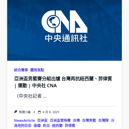
綜合賽事
體育焦點
亞洲盃男籃賽分組出爐 台灣再抗紐西蘭、菲律賓
| 運動 | 中央社 CNA
（中央社記者
...
新聞小編
4 月 8, 2025
NewsArticle
亞洲盃
亞洲盃資格賽
台灣
台灣男籃
台灣隊
沙
烏地阿拉伯
泰國
約旦
紐西蘭
菲律賓