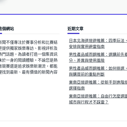
這個網站
近期文章
日本北海道旅遊推薦：四季玩法
新聞不僅專注於賽事分析和比賽結
安排與實用避雷指南
更提供獨家娛樂專訪、影視評析及
熱門話題，為讀者打造一個集資訊
男性產品威而鋼推薦：選購前先
味於一身的閱讀體驗。不論您是熱
分、差異與使用風險
育競賽還是追求娛樂新潮流，都能
男性產品威而鋼推薦：如何挑選
裡找到最新、最有價值的新聞內容
與購買前的重點判斷
東南亞旅遊推薦：從新手到進階
選擇指南
東南亞旅遊推薦：自由行怎麼選
城市與行程才不踩雷？