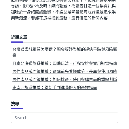
專訪、影視評析及時下熱門話題，為讀者打造一個集資訊與
趣味於一身的閱讀體驗。不論您是熱愛體育競賽還是追求娛
樂新潮流，都能在這裡找到最新、最有價值的新聞內容
近期文章
台灣娛樂城推薦怎麼選？現金版娛樂城的評估重點與風險觀
察
日本北海道旅遊推薦：四季玩法、行程安排與實用避雷指南
男性產品威而鋼推薦：選購前先看懂成分、差異與使用風險
男性產品威而鋼推薦：如何挑選、使用與購買前的重點判斷
東南亞旅遊推薦：從新手到進階旅人的選擇指南
搜尋
Search
for: