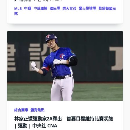
新聞小編
8 月 11, 2025
MLB
中職
中華職棒
國民隊
樂天女孩
樂天桃猿隊
華盛頓國民
隊
綜合賽事
體育焦點
林家正遭運動家2A釋出 首要目標維持比賽狀態
| 運動 | 中央社 CNA