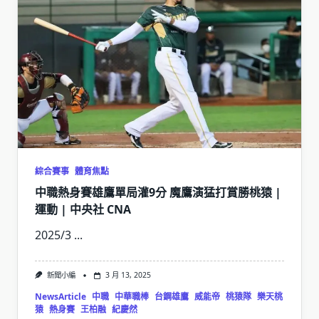
綜合賽事
體育焦點
中職熱身賽雄鷹單局灌9分 魔鷹演猛打賞勝桃猿 |
運動 | 中央社 CNA
2025/3
...
新聞小編
3 月 13, 2025
NewsArticle
中職
中華職棒
台鋼雄鷹
威能帝
桃猿隊
樂天桃
猿
熱身賽
王柏融
紀慶然