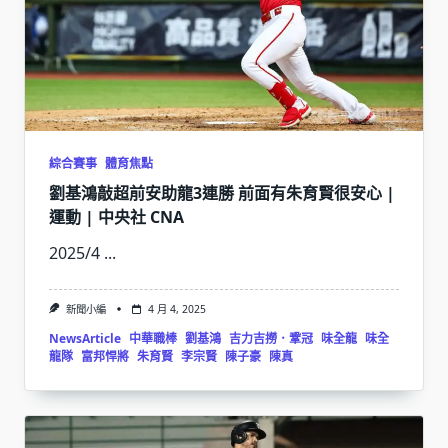
綜合賽事
體育焦點
劉基鴻敲超前安助龍3連勝 前面有朱育賢很安心 |
運動 | 中央社 CNA
2025/4
...
新聞小編
4 月 4, 2025
NewsArticle
中華職棒
劉基鴻
吉力吉撈．鞏冠
味全龍
味全
龍隊
富邦悍將
朱育賢
李宗賢
陳子豪
陳真