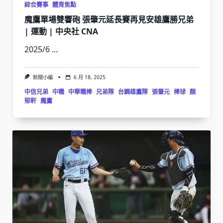
綜合賽事
體育焦點
魔鷹單場雙響砲 張肇元延長賽再見安雄鷹勝兄弟
| 運動 | 中央社 CNA
2025/6
...
新聞小編
6 月 18, 2025
中信兄弟
中職
中華職棒
兄弟隊
台鋼雄鷹隊
張肇元
棒球
顏
郁軒
魔鷹