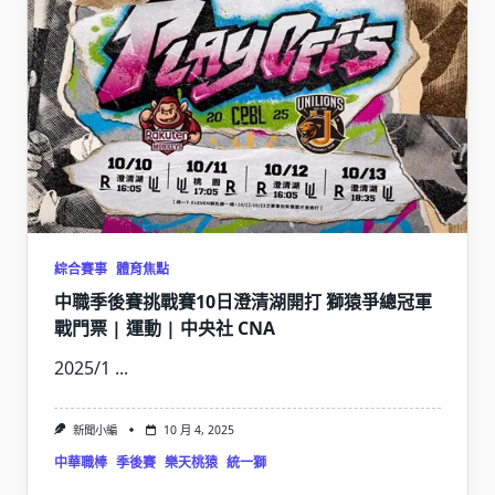
綜合賽事
體育焦點
中職季後賽挑戰賽10日澄清湖開打 獅猿爭總冠軍
戰門票 | 運動 | 中央社 CNA
2025/1
...
新聞小編
10 月 4, 2025
中華職棒
季後賽
樂天桃猿
統一獅