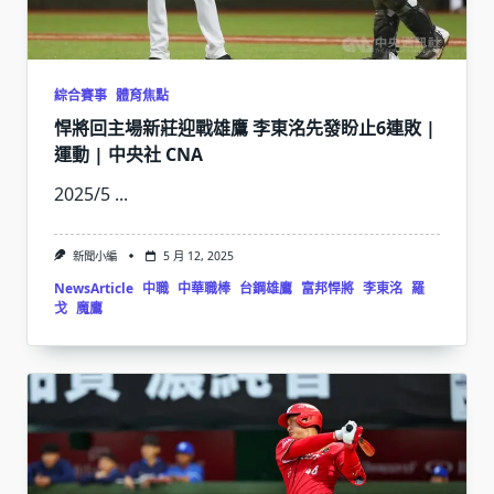
綜合賽事
體育焦點
悍將回主場新莊迎戰雄鷹 李東洺先發盼止6連敗 |
運動 | 中央社 CNA
2025/5
...
新聞小編
5 月 12, 2025
NewsArticle
中職
中華職棒
台鋼雄鷹
富邦悍將
李東洺
羅
戈
魔鷹