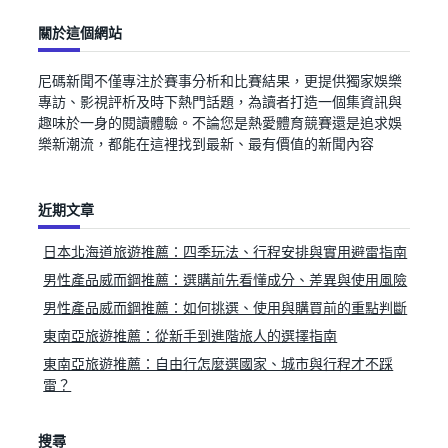
關於這個網站
尼碼新聞不僅專注於賽事分析和比賽結果，更提供獨家娛樂
專訪、影視評析及時下熱門話題，為讀者打造一個集資訊與
趣味於一身的閱讀體驗。不論您是熱愛體育競賽還是追求娛
樂新潮流，都能在這裡找到最新、最有價值的新聞內容
近期文章
日本北海道旅遊推薦：四季玩法、行程安排與實用避雷指南
男性產品威而鋼推薦：選購前先看懂成分、差異與使用風險
男性產品威而鋼推薦：如何挑選、使用與購買前的重點判斷
東南亞旅遊推薦：從新手到進階旅人的選擇指南
東南亞旅遊推薦：自由行怎麼選國家、城市與行程才不踩
雷？
搜尋