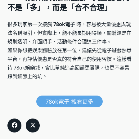
不是「多」，而是「合不合理」
很多玩家第一次接觸
78ok電子
時，容易被大量優惠與玩
法名稱吸引，但實際上，能不能長期用得順，關鍵還是在
規則透明、介面順手、活動條件合理這三件事。
如果你想把娛樂體驗放在第一位，建議先從電子遊戲熟悉
平台，再評估優惠是否真的符合自己的使用習慣。這樣看
待 78ok娛樂城，會比單純追高回饋更實際，也更不容易
踩到細節上的坑。
78ok電子 觀看更多