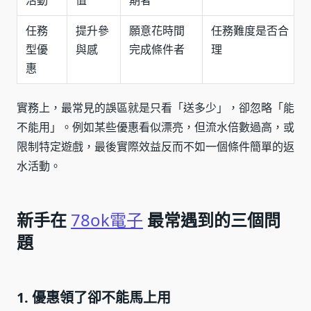
活動
值
期者
任務
提升參
願意花時間
任務難度是否合
型優
與感
完成條件者
理
惠
實務上，最常見的誤區就是只看「送多少」，卻忽略「能
不能用」。例如某些優惠看似漂亮，但流水倍數過高，或
限制特定遊戲，最後實際效益反而不如一個條件簡單的返
水活動。
新手在
78ok電子
最常遇到的三個問
題
1. 優惠領了卻不能馬上用