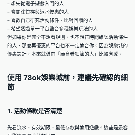
– 想先從電子遊戲入門的人
– 會關注首存與返水優惠的人
– 喜歡自己研究活動條件、比對回饋的人
– 希望透過單一平台整合多種娛樂玩法的人
但如果你是完全不想看規則、也不想花時間確認活動條件
的人，那麼再優惠的平台也不一定適合你。因為娛樂城的
優惠設計，本來就偏向「願意看細節的人」比較有感。
使用 78ok娛樂城前，建議先確認的細
節
1. 活動條款是否清楚
先看流水、有效期限、最低存款與適用遊戲。這些是最容