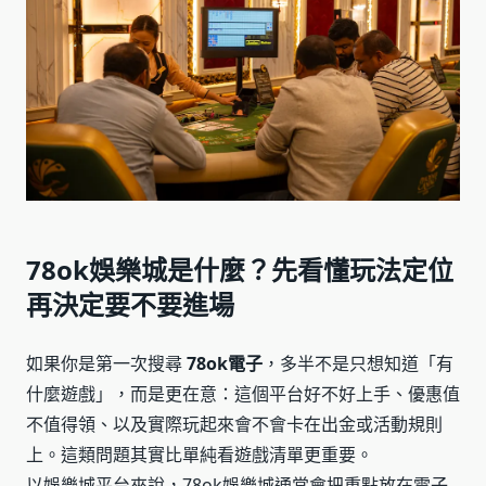
78ok娛樂城是什麼？先看懂玩法定位
再決定要不要進場
如果你是第一次搜尋
78ok電子
，多半不是只想知道「有
什麼遊戲」，而是更在意：這個平台好不好上手、優惠值
不值得領、以及實際玩起來會不會卡在出金或活動規則
上。這類問題其實比單純看遊戲清單更重要。
以娛樂城平台來說，78ok娛樂城通常會把重點放在電子