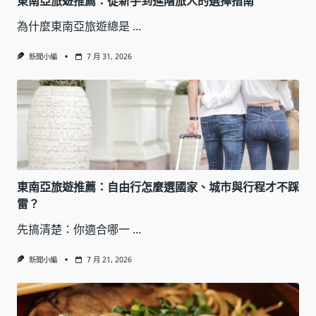
東南亞旅遊推薦：從新手到進階旅人的選擇指南
為什麼東南亞旅遊總是
...
新聞小編
7 月 31, 2026
東南亞旅遊推薦：自由行怎麼選國家、城市與行程才不踩
雷？
先搞清楚：你適合哪一
...
新聞小編
7 月 21, 2026