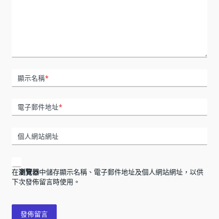
顯示名稱
*
電子郵件地址
*
個人網站網址
在
瀏覽器
中儲存顯示名稱、電子郵件地址及個人網站網址，以供
下次發佈留言時使用。