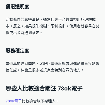
優惠透明度
活動條件若寫得清楚，通常代表平台較重視用戶理解成
本。反之，如果規則模糊、限制很多，使用者就容易在兌
換或出金時遇到落差。
服務穩定度
當你真的遇到問題，客服回覆速度與處理邏輯會直接影響
信任感。這也是很多老玩家會特別在意的地方。
哪些人比較適合關注 78ok電子
78ok電子
比較適合以下幾種人：