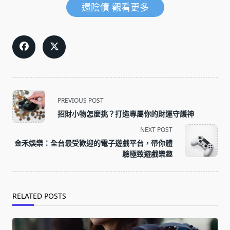
還陰債 觀看更多
<span
PREVIOUS POST
class="nav-
招財小物怎麼挑？打造專屬你的財運守護神
subtitle
NEXT POST
screen-
金禾娛樂：全台最受歡迎的電子遊戲平台，帶你體
reader-
驗極致遊戲樂趣
text">Page</span>
RELATED POSTS