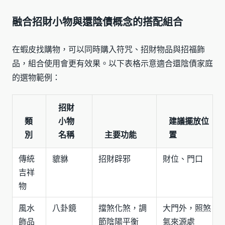
融合招財小物與還陰債概念的搭配組合
在蝦皮找購物，可以同時購入符咒、招財物品與招福飾
品，組合使用會更有效果。以下表格示意適合還陰債家庭
的選物範例：
招財
類
小物
建議擺放位
別
名稱
主要功能
置
傳統
貔貅
招財辟邪
財位、門口
吉祥
物
風水
八卦鏡
擋煞化煞，調
大門外，照煞
飾品
節陰陽平衡
氣來源處