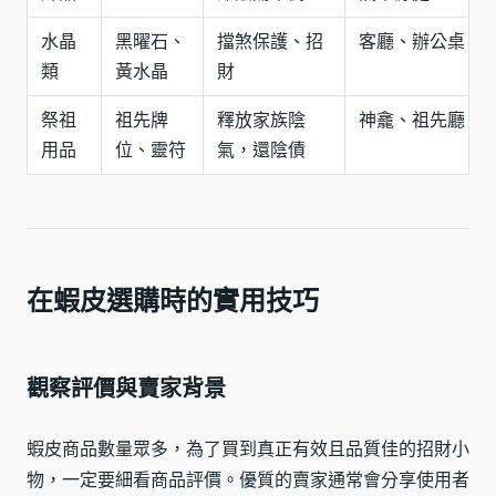
水晶
黑曜石、
擋煞保護、招
客廳、辦公桌
類
黃水晶
財
祭祖
祖先牌
釋放家族陰
神龕、祖先廳
用品
位、靈符
氣，還陰債
在蝦皮選購時的實用技巧
觀察評價與賣家背景
蝦皮商品數量眾多，為了買到真正有效且品質佳的招財小
物，一定要細看商品評價。優質的賣家通常會分享使用者