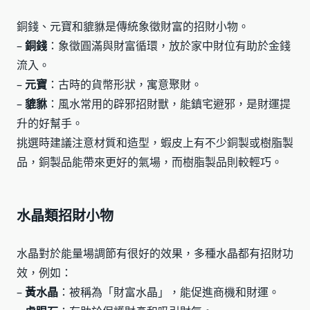
銅錢、元寶和貔貅是傳統象徵財富的招財小物。
–
銅錢
：象徵圓滿與財富循環，放於家中財位有助於金錢
流入。
–
元寶
：古時的貨幣形狀，寓意聚財。
–
貔貅
：風水常用的辟邪招財獸，能鎮宅避邪，是財運提
升的好幫手。
挑選時建議注意材質和造型，蝦皮上有不少銅製或樹脂製
品，銅製品能帶來更好的氣場，而樹脂製品則較輕巧。
水晶類招財小物
水晶對於能量場調節有很好的效果，多種水晶都有招財功
效，例如：
–
黃水晶
：被稱為「財富水晶」，能促進商機和財運。