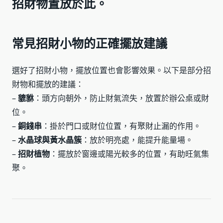
招財物置放於此。
常見招財小物的正確擺放建議
選好了招財小物，擺放位置也會影響效果。以下是部分招
財物和擺放的建議：
–
貔貅
：頭方向朝外，防止財氣流失，放置於辦公桌或財
位。
–
銅錢串
：掛於門口或財位位置，有聚財止漏的作用。
–
水晶球與黃水晶簇
：放於明亮處，能提升能量場。
–
招財植物
：擺放於窗邊或陽光較多的位置，有助旺氣集
聚。