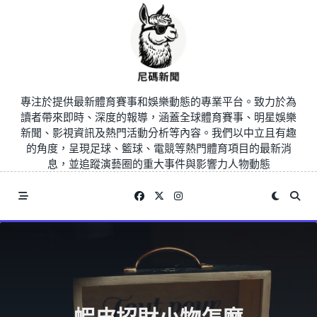
Skip
to
content
專注於提供最新體育賽事和娛樂動態的專業平台。致力於為
讀者帶來即時、深度的報導，涵蓋全球體育賽事、明星娛樂
新聞、影視資訊及熱門活動分析等內容。我們以中立且有趣
的角度，呈現足球、籃球、電競等熱門體育項目的最新消
息，並追蹤演藝圈的重大事件與影響力人物動態