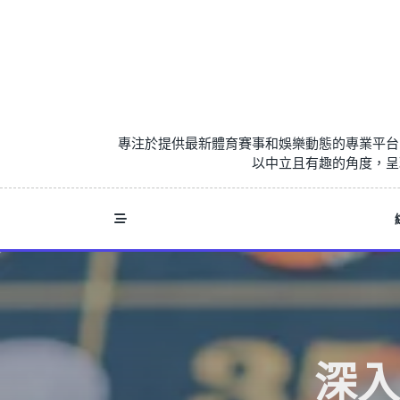
Skip
to
content
專注於提供最新體育賽事和娛樂動態的專業平台
以中立且有趣的角度，呈
深入