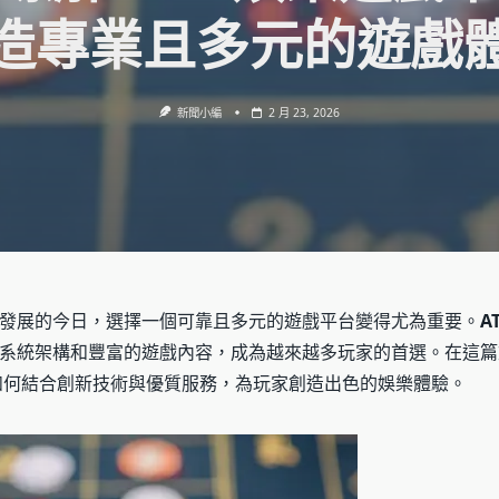
造專業且多元的遊戲
新聞小編
2 月 23, 2026
發展的今日，選擇一個可靠且多元的遊戲平台變得尤為重要。
A
系統架構和豐富的遊戲內容，成為越來越多玩家的首選。在這篇
9如何結合創新技術與優質服務，為玩家創造出色的娛樂體驗。