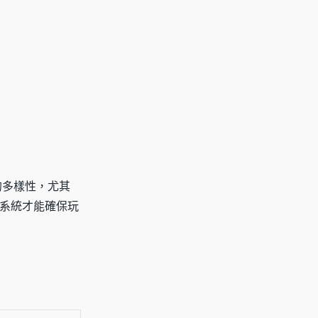
的多樣性，尤其
系統才能確保玩