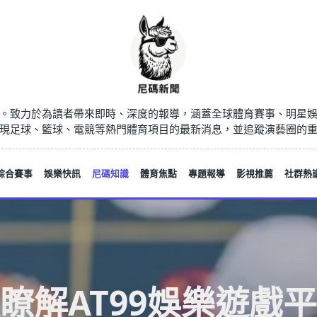
。致力於為讀者帶來即時、深度的報導，涵蓋全球體育賽事、明星
現足球、籃球、電競等熱門體育項目的最新消息，並追蹤演藝圈的
綜合賽事
娛樂快訊
尼碼知識
體育焦點
專題報導
影視推薦
社群熱
瞭解AT99娛樂遊戲