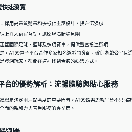
型快速瀏覽
：採用高畫質動畫和多樣化主題設計，提升沉浸感
線上真人荷官互動，還原現場賭場氛圍
涵蓋國際足球、籃球及多項賽事，提供豐富投注選項
是，AT99電子平台合作多家知名遊戲開發商，確保遊戲公平且
是資深玩家，都能在這裡找到合適的娛樂方式。
子平台的優勢解析：流暢體驗與貼心服務
體驗是決定用戶黏著度的重要因素。AT99娛樂遊戲平台不只強
介面的親和力與客戶服務的專業度。
優點列舉