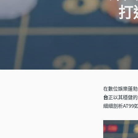
打
在數位娛樂蓬勃
台
正以其穩健的
細細剖析AT9