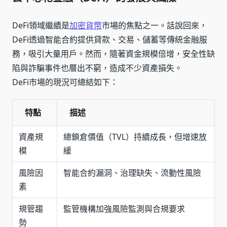
DeFi領域繼續是
加密貨幣
市場的焦點之一。話說回來，
DeFi透過智能合約提供貸款、交易、儲蓄等傳統金融服
務，吸引大量用戶。然而，隨著資金規模倍增，安全性缺
陷與詐騙事件也層出不窮，造成不少資產損失。
DeFi市場的現況可總結如下：
特點
描述
資產規
總鎖倉價值（TVL）持續成長，但增速放
模
緩
風險因
智能合約漏洞、治理缺失、流動性風險
素
規管趨
監管機構加強風險監測與合規要求
勢