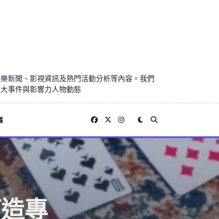
娛樂新聞、影視資訊及熱門活動分析等內容。我們
重大事件與影響力人物動態
議
打造專