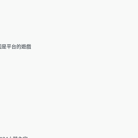
因是平台的遊戲