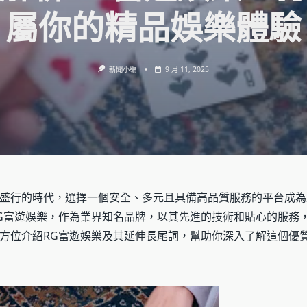
屬你的精品娛樂體驗
新聞小編
9 月 11, 2025
盛行的時代，選擇一個安全、多元且具備高品質服務的平台成為
G富遊娛樂，作為業界知名品牌，以其先進的技術和貼心的服務
方位介紹RG富遊娛樂及其延伸長尾詞，幫助你深入了解這個優