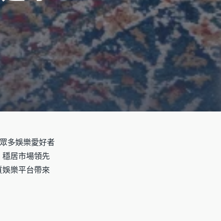
眾多娛樂愛好者
，穩居市場領先
質娛樂平台帶來