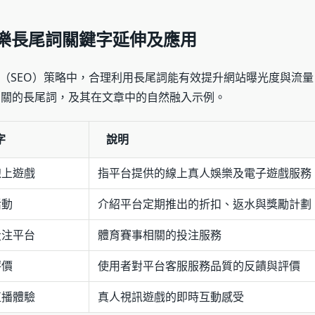
娛樂長尾詞關鍵字延伸及應用
（SEO）策略中，合理利用長尾詞能有效提升網站曝光度與流
”相關的長尾詞，及其在文章中的自然融入示例。
字
說明
線上遊戲
指平台提供的線上真人娛樂及電子遊戲服務
活動
介紹平台定期推出的折扣、返水與獎勵計劃
投注平台
體育賽事相關的投注服務
評價
使用者對平台客服服務品質的反饋與評價
直播體驗
真人視訊遊戲的即時互動感受