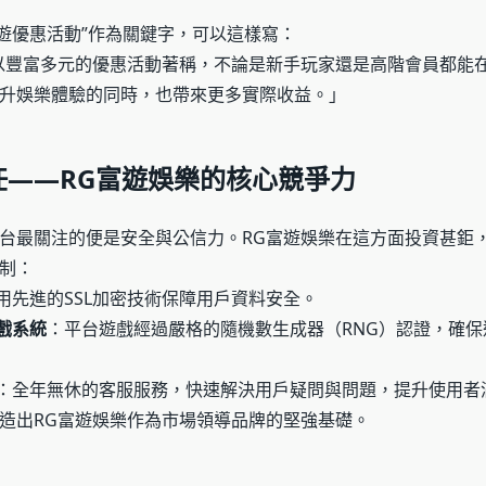
富遊優惠活動”作為關鍵字，可以這樣寫：
以豐富多元的優惠活動著稱，不論是新手玩家還是高階會員都能
升娛樂體驗的同時，也帶來更多實際收益。」
任——RG富遊娛樂的核心競爭力
台最關注的便是安全與公信力。RG富遊娛樂在這方面投資甚鉅
制：
用先進的SSL加密技術保障用戶資料安全。
戲系統
：平台遊戲經過嚴格的隨機數生成器（RNG）認證，確保
：全年無休的客服服務，快速解決用戶疑問與問題，提升使用者
造出RG富遊娛樂作為市場領導品牌的堅強基礎。