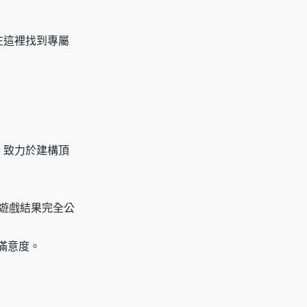
在這裡找到專屬
，致力於建構頂
遊戲結果完全公
滿意度。