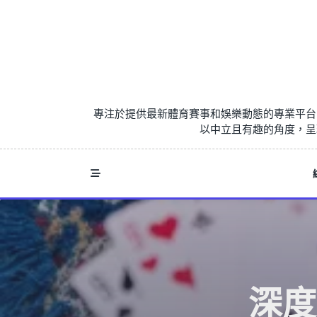
Skip
to
content
專注於提供最新體育賽事和娛樂動態的專業平台
以中立且有趣的角度，呈
深度