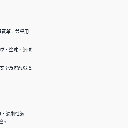
骰寶等，並采用
球、籃球、網球
安全及遊戲環境
遇、週期性返
驗。