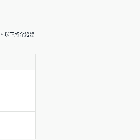
量。以下將介紹幾