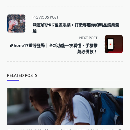
<span
PREVIOUS POST
class="nav-
深度解析RG富遊娛樂，打造專屬你的精品娛樂體
subtitle
驗
screen-
NEXT POST
reader-
iPhone17重磅登場｜全新功能一次看懂，手機推
text">Page</span>
薦必備款！
RELATED POSTS