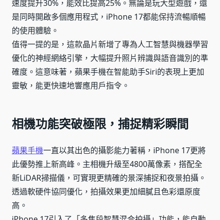
速度提升30%，能效比提高25%。無論是玩大型遊戲，還
是同時開啟多個應用程式，iPhone 17都能保持流暢順暢
的使用體驗。
值得一提的是，這款晶片新增了專為人工智慧與機器學習
優化的神經網絡引擎，大幅提升照片辨識與語音識別的準
確度。這意味著，蘋果手機在智能助手Siri的表現上更加
靈敏，能更快速地響應用戶指令。
相機功能突破極限，捕捉精彩瞬間
蘋果手機
一直以其出色的攝影能力著稱，iPhone 17更將
此優勢推上新高峰。主相機升級至4800萬像素，搭配全
新LiDAR掃描儀，可實現更精確的景深捕捉和夜景拍攝。
透過軟硬件協同優化，拍攝效果更加細膩且色彩還原度
高。
iPhone 17引入了「多焦段智慧混合拍攝」功能，能自動