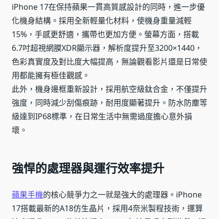
iPhone 17在保持蘋果一貫高質感設計的同時，進一步優
化機身結構。採用全新輕量化材料，使機身重量減輕
15%，手感更舒適，攜帶也更加方便。螢幕方面，搭載
6.7吋超視網膜XDR顯示器，解析度提升至3200×1440，
色彩真實度及對比度大幅提高，無論觀看影片還是日常使
用都能擁有極佳觀感。
此外，機身邊框重新設計，採用航空級鈦合金，不僅提升
強度，同時減少刮傷痕跡，耐用度顯著提升。防水防塵等
級達到IP68標準，在日常生活中無需過度擔心意外損
壞。
強悍的處理器與運行效率提升
蘋果手機
的核心競爭力之一就是強大的處理器。iPhone
17搭載最新的A18仿生晶片，採用4奈米製程技術，運算