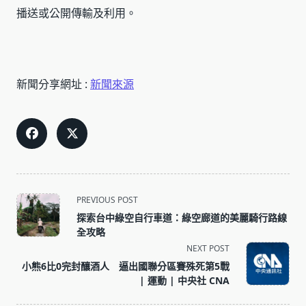
播送或公開傳輸及利用。
新聞分享網址 :
新聞來源
<span
PREVIOUS POST
class="nav-
探索台中綠空自行車道：綠空廊道的美麗騎行路線
subtitle
全攻略
screen-
NEXT POST
reader-
小熊6比0完封釀酒人 逼出國聯分區賽殊死第5戰
text">Page</span>
| 運動 | 中央社 CNA