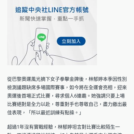
從巴黎奧運風光摘下女子拳擊金牌後，林郁婷本季因性別
檢測議題缺席多場國際賽事，如今將在全運會亮相，迎來
奧運後首場正式比賽，尋求個人6連霸。她強調只要上場
比賽絕對是全力以赴，尊重對手也尊敬自己，盡力繳出最
佳表現，「所以最近訓練有點操。」
超過1年沒有實戰經驗，林郁婷坦言對比賽比較陌生一