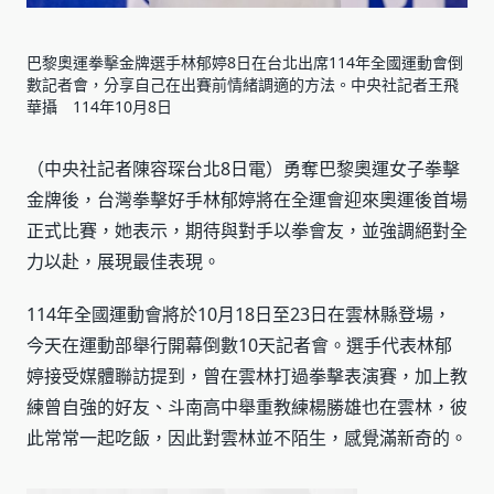
巴黎奧運拳擊金牌選手林郁婷8日在台北出席114年全國運動會倒
數記者會，分享自己在出賽前情緒調適的方法。中央社記者王飛
華攝 114年10月8日
（中央社記者陳容琛台北8日電）勇奪巴黎奧運女子拳擊
金牌後，台灣拳擊好手林郁婷將在全運會迎來奧運後首場
正式比賽，她表示，期待與對手以拳會友，並強調絕對全
力以赴，展現最佳表現。
114年全國運動會將於10月18日至23日在雲林縣登場，
今天在運動部舉行開幕倒數10天記者會。選手代表林郁
婷接受媒體聯訪提到，曾在雲林打過拳擊表演賽，加上教
練曾自強的好友、斗南高中舉重教練楊勝雄也在雲林，彼
此常常一起吃飯，因此對雲林並不陌生，感覺滿新奇的。