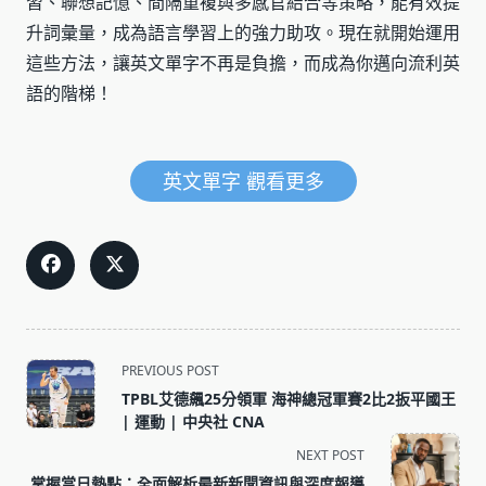
習、聯想記憶、間隔重複與多感官結合等策略，能有效提
升詞彙量，成為語言學習上的強力助攻。現在就開始運用
這些方法，讓英文單字不再是負擔，而成為你邁向流利英
語的階梯！
英文單字 觀看更多
<span
PREVIOUS POST
class="nav-
TPBL艾德飆25分領軍 海神總冠軍賽2比2扳平國王
subtitle
| 運動 | 中央社 CNA
screen-
NEXT POST
reader-
掌握當日熱點：全面解析最新新聞資訊與深度報導