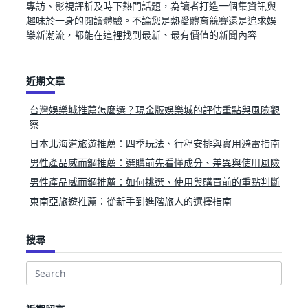
專訪、影視評析及時下熱門話題，為讀者打造一個集資訊與
趣味於一身的閱讀體驗。不論您是熱愛體育競賽還是追求娛
樂新潮流，都能在這裡找到最新、最有價值的新聞內容
近期文章
台灣娛樂城推薦怎麼選？現金版娛樂城的評估重點與風險觀
察
日本北海道旅遊推薦：四季玩法、行程安排與實用避雷指南
男性產品威而鋼推薦：選購前先看懂成分、差異與使用風險
男性產品威而鋼推薦：如何挑選、使用與購買前的重點判斷
東南亞旅遊推薦：從新手到進階旅人的選擇指南
搜尋
Search
for: