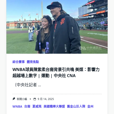
綜合賽事
體育焦點
WNBA球員陳紫柔台裔背景引共鳴 美媒：影響力
超越場上數字 | 運動 | 中央社 CNA
（中央社記者
...
新聞小編
9 月 14, 2025
WNBA
台裔
夏威夷
美國職棒大聯盟
舊金山巨人隊
金州