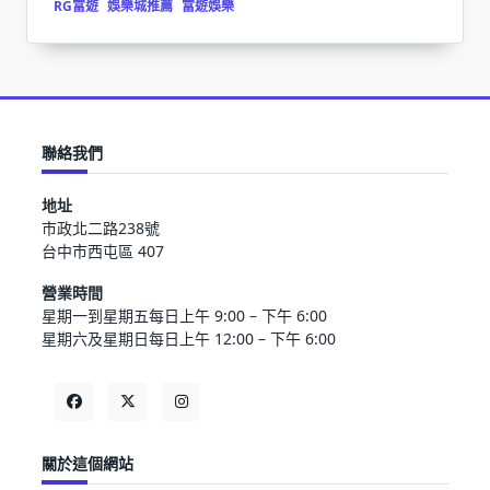
RG富遊
娛樂城推薦
富遊娛樂
聯絡我們
地址
市政北二路238號
台中市西屯區 407
營業時間
星期一到星期五每日上午 9:00 – 下午 6:00
星期六及星期日每日上午 12:00 – 下午 6:00
關於這個網站