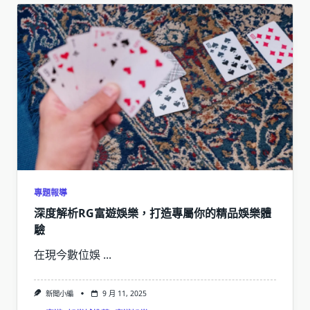
專題報導
深度解析RG富遊娛樂，打造專屬你的精品娛樂體
驗
在現今數位娛
...
新聞小編
9 月 11, 2025