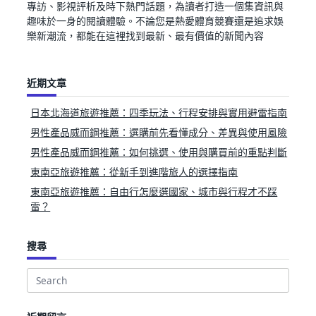
專訪、影視評析及時下熱門話題，為讀者打造一個集資訊與
趣味於一身的閱讀體驗。不論您是熱愛體育競賽還是追求娛
樂新潮流，都能在這裡找到最新、最有價值的新聞內容
近期文章
日本北海道旅遊推薦：四季玩法、行程安排與實用避雷指南
男性產品威而鋼推薦：選購前先看懂成分、差異與使用風險
男性產品威而鋼推薦：如何挑選、使用與購買前的重點判斷
東南亞旅遊推薦：從新手到進階旅人的選擇指南
東南亞旅遊推薦：自由行怎麼選國家、城市與行程才不踩
雷？
搜尋
Search
for: