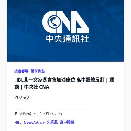
綜合賽事
體育焦點
HBL北一女家長會售加油座位 高中體總反對 | 運
動 | 中央社 CNA
2025/2
...
新聞小編
2 月 17, 2025
HBL
NewsArticle
朱彩鳳
高中體總