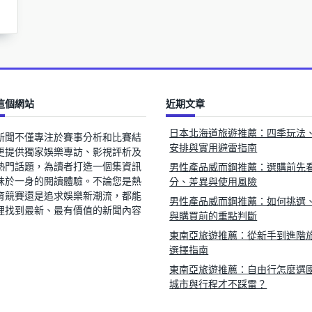
這個網站
近期文章
日本北海道旅遊推薦：四季玩法
新聞不僅專注於賽事分析和比賽結
安排與實用避雷指南
更提供獨家娛樂專訪、影視評析及
熱門話題，為讀者打造一個集資訊
男性產品威而鋼推薦：選購前先
味於一身的閱讀體驗。不論您是熱
分、差異與使用風險
育競賽還是追求娛樂新潮流，都能
男性產品威而鋼推薦：如何挑選
裡找到最新、最有價值的新聞內容
與購買前的重點判斷
東南亞旅遊推薦：從新手到進階
選擇指南
東南亞旅遊推薦：自由行怎麼選
城市與行程才不踩雷？