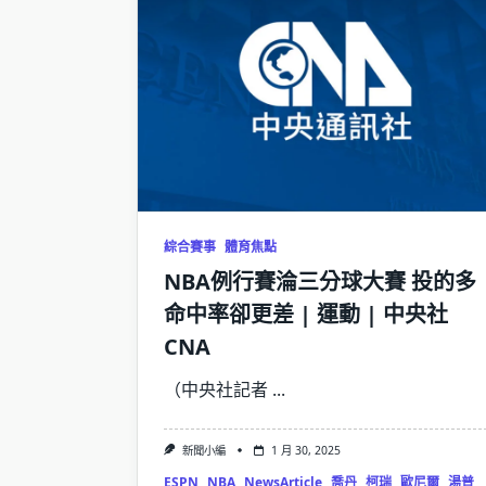
綜合賽事
體育焦點
NBA例行賽淪三分球大賽 投的多
命中率卻更差 | 運動 | 中央社
CNA
（中央社記者
...
新聞小編
1 月 30, 2025
ESPN
NBA
NewsArticle
喬丹
柯瑞
歐尼爾
湯普