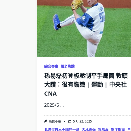
綜合賽事
體育焦點
孫易磊初登板壓制平手局面 教頭
大讚：很有膽識 | 運動 | 中央社
CNA
2025/5
...
新聞小編
5 月 22, 2025
北海道日本火腿鬥士隊
古林睿煬
孫易磊
新庄剛志
日