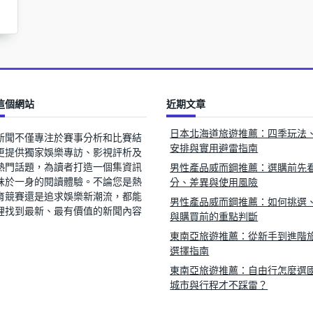
這個網站
近期文章
日本北海道旅遊推薦：四季玩法
新聞不僅專注於賽事分析和比賽結
安排與實用避雷指南
更提供獨家娛樂專訪、影視評析及
熱門話題，為讀者打造一個集資訊
男性產品威而鋼推薦：選購前先
味於一身的閱讀體驗。不論您是熱
分、差異與使用風險
育競賽還是追求娛樂新潮流，都能
男性產品威而鋼推薦：如何挑選
裡找到最新、最有價值的新聞內容
與購買前的重點判斷
東南亞旅遊推薦：從新手到進階
選擇指南
東南亞旅遊推薦：自由行怎麼選
城市與行程才不踩雷？