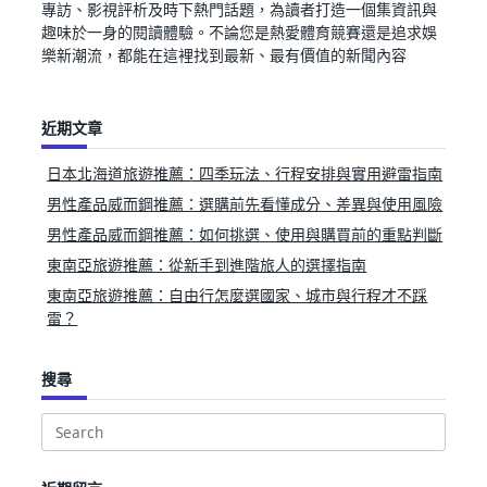
專訪、影視評析及時下熱門話題，為讀者打造一個集資訊與
趣味於一身的閱讀體驗。不論您是熱愛體育競賽還是追求娛
樂新潮流，都能在這裡找到最新、最有價值的新聞內容
近期文章
日本北海道旅遊推薦：四季玩法、行程安排與實用避雷指南
男性產品威而鋼推薦：選購前先看懂成分、差異與使用風險
男性產品威而鋼推薦：如何挑選、使用與購買前的重點判斷
東南亞旅遊推薦：從新手到進階旅人的選擇指南
東南亞旅遊推薦：自由行怎麼選國家、城市與行程才不踩
雷？
搜尋
Search
for: