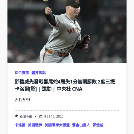
綜合賽事
體育焦點
鄧愷威先發戰響尾蛇4局失1分無關勝敗 2度三振
卡洛爾[影] | 運動 | 中央社 CNA
2025/9
...
新聞小編
9 月 16, 2025
卡洛爾
美國職棒
美國職棒大聯盟
舊金山巨人
鄧愷威