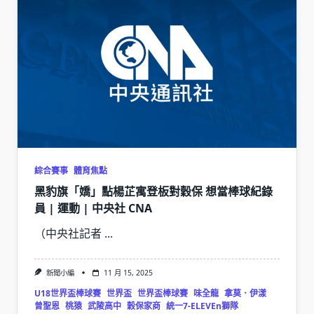
綜合賽事
體育焦點
黑豹旗「嬌」點楊芷寓登板對穀保 想當棒球紀錄
員 | 運動 | 中央社 CNA
（中央社記者
...
新聞小編
11 月 15, 2025
U18世界盃棒球賽
世界盃
世界盃棒球賽
味全龍
拿莫．伊漾
曾聖恩
桃猿
武陵高中
穀保家商
統一7-ELEVEn獅隊