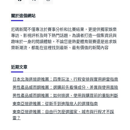
關於這個網站
尼碼新聞不僅專注於賽事分析和比賽結果，更提供獨家娛樂
專訪、影視評析及時下熱門話題，為讀者打造一個集資訊與
趣味於一身的閱讀體驗。不論您是熱愛體育競賽還是追求娛
樂新潮流，都能在這裡找到最新、最有價值的新聞內容
近期文章
日本北海道旅遊推薦：四季玩法、行程安排與實用避雷指南
男性產品威而鋼推薦：選購前先看懂成分、差異與使用風險
男性產品威而鋼推薦：如何挑選、使用與購買前的重點判斷
東南亞旅遊推薦：從新手到進階旅人的選擇指南
東南亞旅遊推薦：自由行怎麼選國家、城市與行程才不踩
雷？