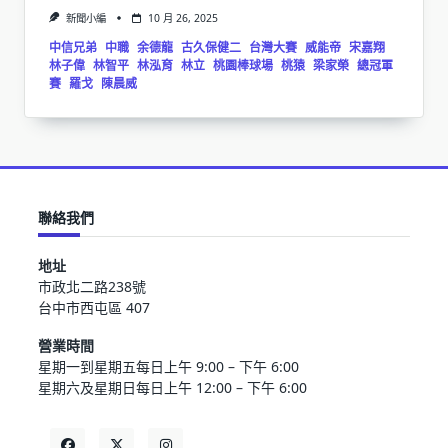
新聞小編
10 月 26, 2025
中信兄弟
中職
余德龍
古久保健二
台灣大賽
威能帝
宋嘉翔
林子偉
林智平
林泓育
林立
桃園棒球場
桃猿
梁家榮
總冠軍
賽
羅戈
陳晨威
聯絡我們
地址
市政北二路238號
台中市西屯區 407
營業時間
星期一到星期五每日上午 9:00 – 下午 6:00
星期六及星期日每日上午 12:00 – 下午 6:00