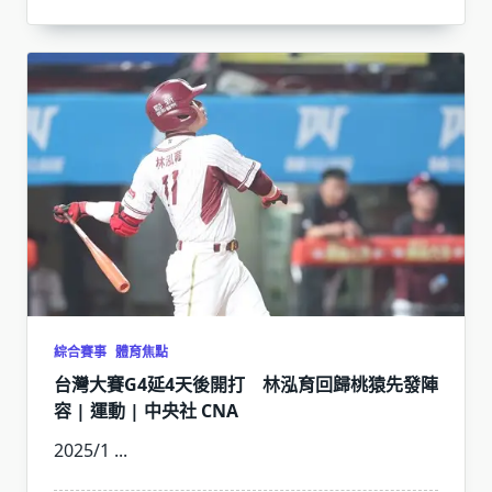
綜合賽事
體育焦點
台灣大賽G4延4天後開打 林泓育回歸桃猿先發陣
容 | 運動 | 中央社 CNA
2025/1
...