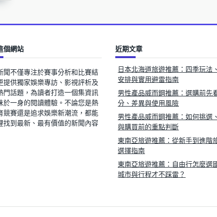
這個網站
近期文章
日本北海道旅遊推薦：四季玩法
新聞不僅專注於賽事分析和比賽結
安排與實用避雷指南
更提供獨家娛樂專訪、影視評析及
熱門話題，為讀者打造一個集資訊
男性產品威而鋼推薦：選購前先
味於一身的閱讀體驗。不論您是熱
分、差異與使用風險
育競賽還是追求娛樂新潮流，都能
男性產品威而鋼推薦：如何挑選
裡找到最新、最有價值的新聞內容
與購買前的重點判斷
東南亞旅遊推薦：從新手到進階
選擇指南
東南亞旅遊推薦：自由行怎麼選
城市與行程才不踩雷？