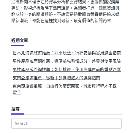
尼碼新聞不僅專注於賽事分析和比賽結果，更提供獨家娛樂
專訪、影視評析及時下熱門話題，為讀者打造一個集資訊與
趣味於一身的閱讀體驗。不論您是熱愛體育競賽還是追求娛
樂新潮流，都能在這裡找到最新、最有價值的新聞內容
近期文章
日本北海道旅遊推薦：四季玩法、行程安排與實用避雷指南
男性產品威而鋼推薦：選購前先看懂成分、差異與使用風險
男性產品威而鋼推薦：如何挑選、使用與購買前的重點判斷
東南亞旅遊推薦：從新手到進階旅人的選擇指南
東南亞旅遊推薦：自由行怎麼選國家、城市與行程才不踩
雷？
搜尋
Search
for: