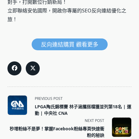
對手，打開數位行銷新局！
立即聯絡安佑國際，開啟你專屬的SEO反向連結優化之
旅！
反向連結購買 觀看更多
<span
PREVIOUS POST
class="nav-
LPGA陶氏錦標賽 林子涵攜搭檔獲並列第18名 | 運
subtitle
動 | 中央社 CNA
screen-
NEXT POST
reader-
秒增粉絲不是夢！掌握Facebook粉絲專頁快速衝
text">Page</span>
粉的秘訣