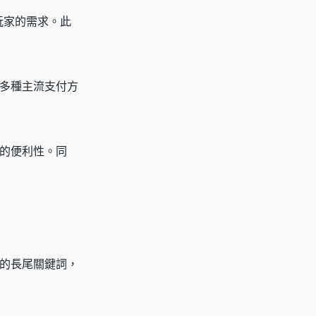
玩家的需求。此
多種主流支付方
的便利性。同
的長尾關鍵詞，