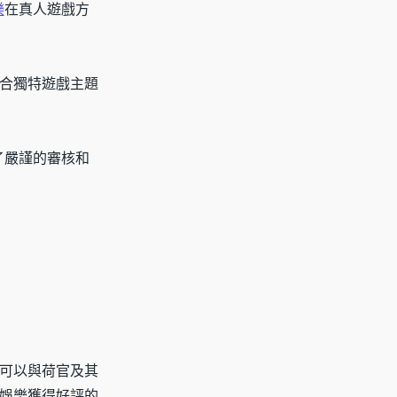
樂
在真人遊戲方
合獨特遊戲主題
了嚴謹的審核和
可以與荷官及其
娛樂獲得好評的