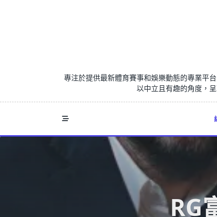
Skip
to
content
專注於提供最新體育賽事和娛樂動態的專業平台
以中立且有趣的角度，呈
RG