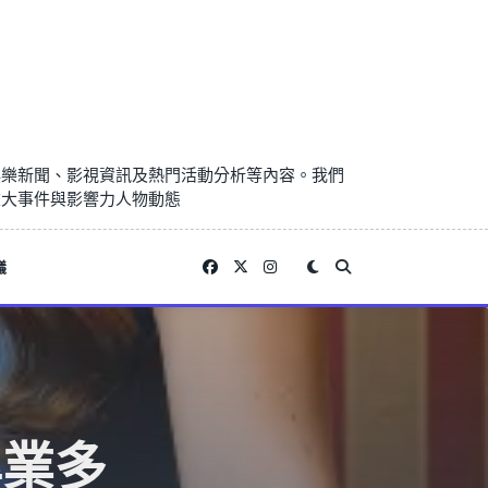
娛樂新聞、影視資訊及熱門活動分析等內容。我們
重大事件與影響力人物動態
議
專業多