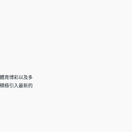
體育博彩以及多
積極引入最新的