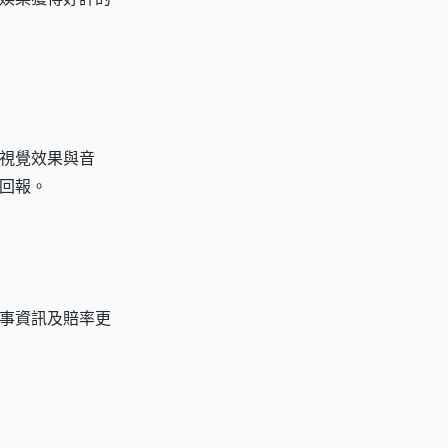
視覺效果與音
回報。
事資訊及賠率更