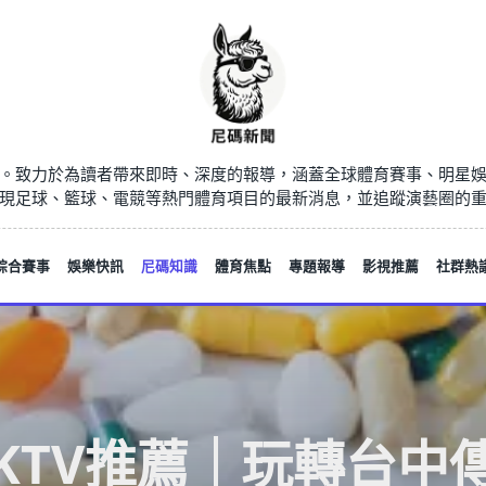
。致力於為讀者帶來即時、深度的報導，涵蓋全球體育賽事、明星
現足球、籃球、電競等熱門體育項目的最新消息，並追蹤演藝圈的
綜合賽事
娛樂快訊
尼碼知識
體育焦點
專題報導
影視推薦
社群熱
KTV推薦｜玩轉台中