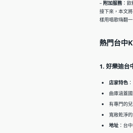
–
附加服務
：飲
接下來，本文將
樣用唱歌嗨翻一
熱門台中K
1. 好樂迪
店家特色
：
曲庫涵蓋國
有專門的兒
寬敞乾淨的
地址
：台中