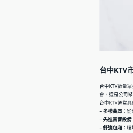
台中KTV
台中KTV數量
會，還是公司聚
台中KTV通常
–
多樣曲庫
：從
–
先進音響設備
–
舒適包廂
：環