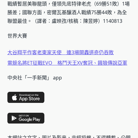
戰績暫居美聯龍頭，僅領先底特律老虎（69勝51敗）1場
勝差；國聯方面，密爾瓦基釀酒人戰績75勝44敗，為全
聯盟最佳。（譯者：盧映孜/核稿：陳昱婷）1140813
世界大賽
大谷翔平作客老東家天使 連3場開轟道奇仍吞敗
電競名將ET征戰EVO 格鬥天王XV奪冠、餓狼傳說亞軍
中央社「一手新聞」 app
本網站之文字、圖片及影音，非經授權，不得轉載、公開