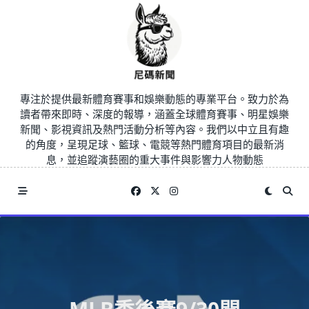
Skip
to
content
專注於提供最新體育賽事和娛樂動態的專業平台。致力於為
讀者帶來即時、深度的報導，涵蓋全球體育賽事、明星娛樂
新聞、影視資訊及熱門活動分析等內容。我們以中立且有趣
的角度，呈現足球、籃球、電競等熱門體育項目的最新消
息，並追蹤演藝圈的重大事件與影響力人物動態