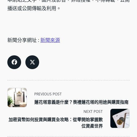
播送或公開傳輸及利用。
新聞分享網址 :
新聞來源
<span
PREVIOUS POST
class="nav-
蓮花塔意義是什麼？喪禮蓮花塔的用途與購買指南
subtitle
NEXT POST
screen-
加密貨幣如何投資與購買全攻略：從零開始掌握數
reader-
位資產世界
text">Page</span>