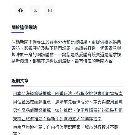
關於這個網站
尼碼新聞不僅專注於賽事分析和比賽結果，更提供獨家娛樂
專訪、影視評析及時下熱門話題，為讀者打造一個集資訊與
趣味於一身的閱讀體驗。不論您是熱愛體育競賽還是追求娛
樂新潮流，都能在這裡找到最新、最有價值的新聞內容
近期文章
日本北海道旅遊推薦：四季玩法、行程安排與實用避雷指南
男性產品威而鋼推薦：選購前先看懂成分、差異與使用風險
男性產品威而鋼推薦：如何挑選、使用與購買前的重點判斷
東南亞旅遊推薦：從新手到進階旅人的選擇指南
東南亞旅遊推薦：自由行怎麼選國家、城市與行程才不踩
雷？