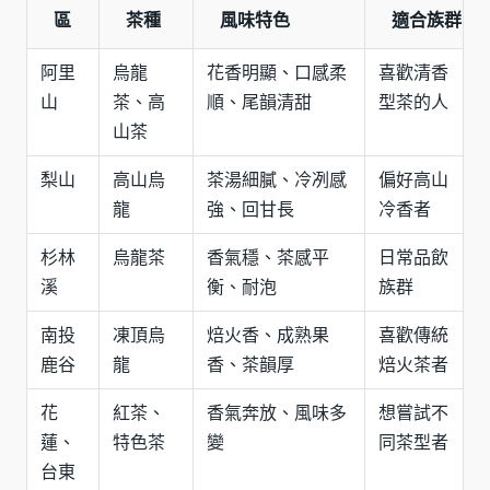
區
茶種
風味特色
適合族群
阿里
烏龍
花香明顯、口感柔
喜歡清香
山
茶、高
順、尾韻清甜
型茶的人
山茶
梨山
高山烏
茶湯細膩、冷冽感
偏好高山
龍
強、回甘長
冷香者
杉林
烏龍茶
香氣穩、茶感平
日常品飲
溪
衡、耐泡
族群
南投
凍頂烏
焙火香、成熟果
喜歡傳統
鹿谷
龍
香、茶韻厚
焙火茶者
花
紅茶、
香氣奔放、風味多
想嘗試不
蓮、
特色茶
變
同茶型者
台東