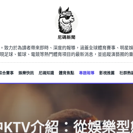
。致力於為讀者帶來即時、深度的報導，涵蓋全球體育賽事、明星
現足球、籃球、電競等熱門體育項目的最新消息，並追蹤演藝圈的
綜合賽事
娛樂快訊
尼碼知識
體育焦點
專題報導
影視推薦
社群熱
中KTV介紹：從娛樂型