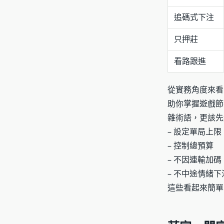
追碼式下注
只押莊
看路跟進
從實務角度來看
助你掌握遊戲節
雜術語，更該先
– 設定單局上限
– 控制總預算
– 不因連輸加碼
– 不中途情緒下
這些看起來簡單