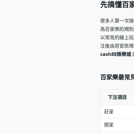
先搞懂百
很多人第一次接
為百家樂的規則
以常見的線上玩
注後由荷官依規
cash88娛樂城
百家樂最常見
下注項目
莊家
閒家