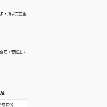
多，所以真正重
合理。實際上，
風險
益成長慢