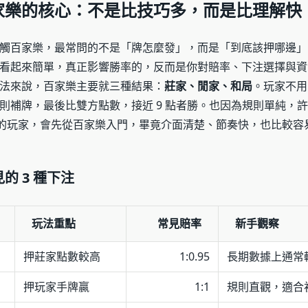
家樂的核心：不是比技巧多，而是比理解快
觸百家樂，最常問的不是「牌怎麼發」，而是「到底該押哪邊」
看起來簡單，真正影響勝率的，反而是你對賠率、下注選擇與資
法來說，百家樂主要就三種結果：
莊家、閒家、和局
。玩家不用
則補牌，最後比雙方點數，接近 9 點者勝。也因為規則單純，
的玩家，會先從百家樂入門，畢竟介面清楚、節奏快，也比較容
的 3 種下注
玩法重點
常見賠率
新手觀察
押莊家點數較高
1:0.95
長期數據上通常
押玩家手牌贏
1:1
規則直觀，適合