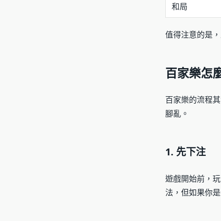
和局
值得注意的是，
百家樂怎
百家樂的流程其
腳亂。
1. 先下注
遊戲開始前，玩
法，但如果你是