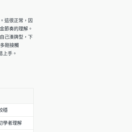
。這很正常，因
金節奏的理解。
自己湊牌型，下
許多剛接觸
易上手。
較穩
初學者理解