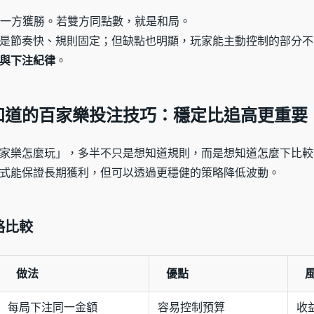
點的一方獲勝。若雙方同點數，就是和局。
是節奏快、規則固定；但缺點也明顯，玩家能主動控制的部分不
與下注紀律
。
知道的百家樂投注技巧：穩定比追高更重要
家樂怎麼玩」，多半不只是想知道規則，而是想知道怎麼下比較
式能保證長期獲利，但可以透過更穩健的策略降低波動。
略比較
做法
優點
每局下注同一金額
容易控制預算
收