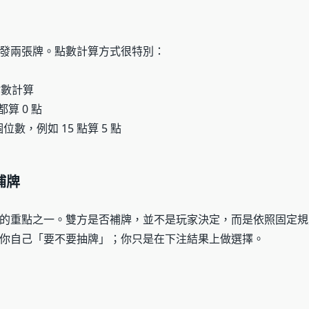
發兩張牌。點數計算方式很特別：
點數計算
都算 0 點
個位數，例如 15 點算 5 點
補牌
的重點之一。雙方是否補牌，並不是玩家決定，而是依照固定規
你自己「要不要抽牌」；你只是在下注結果上做選擇。