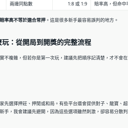
兩邊同點數
1:8 或 1:9
賠率高，但命中
賠率高不等於適合常押
。這是很多新手最容易誤判的地方。
麼玩：從開局到開獎的完整流程
實不複雜，但若你是第一次玩，建議先把順序記清楚，才不會在
家先選擇押莊、押閒或和局。有些平台還會提供對子、龍寶、超
新手，我會建議先避開，因為這些選項雖然刺激，卻容易分散判