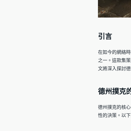
引言
在如今的網絡時
之一。這款集策
文將深入探討德
德州撲克
德州撲克的核心
性的決策。以下