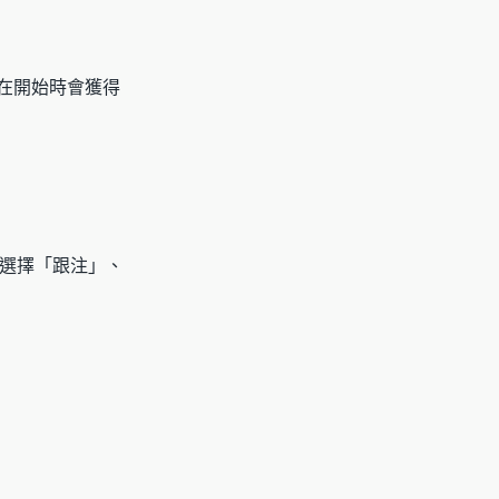
家在開始時會獲得
選擇「跟注」、