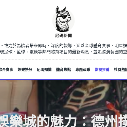
。致力於為讀者帶來即時、深度的報導，涵蓋全球體育賽事、明星
現足球、籃球、電競等熱門體育項目的最新消息，並追蹤演藝圈的
綜合賽事
娛樂快訊
尼碼知識
體育焦點
專題報導
影視推薦
社群熱
娛樂城的魅力：德州