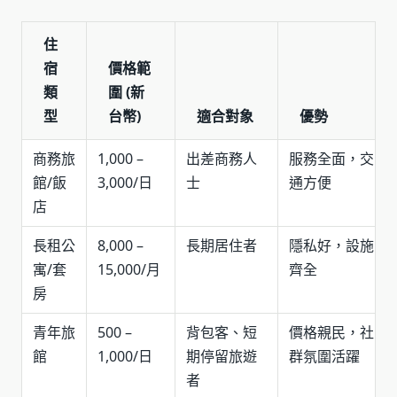
住
宿
價格範
類
圍 (新
型
台幣)
適合對象
優勢
商務旅
1,000 –
出差商務人
服務全面，交
館/飯
3,000/日
士
通方便
店
長租公
8,000 –
長期居住者
隱私好，設施
寓/套
15,000/月
齊全
房
青年旅
500 –
背包客、短
價格親民，社
館
1,000/日
期停留旅遊
群氛圍活躍
者