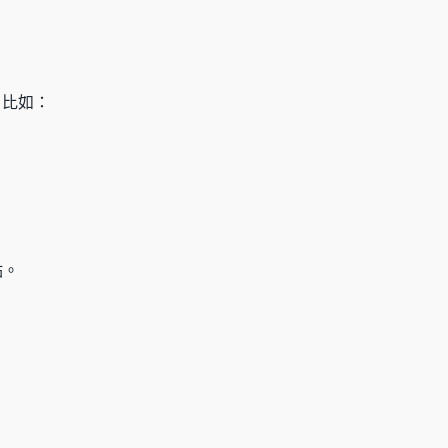
，比如：
點。