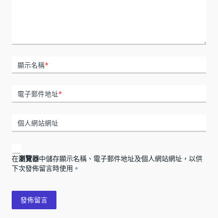
顯示名稱
*
電子郵件地址
*
個人網站網址
在
瀏覽器
中儲存顯示名稱、電子郵件地址及個人網站網址，以供
下次發佈留言時使用。