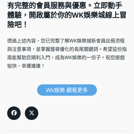
有完整的會員服務與優惠。立即動手
體驗，開啟屬於你的WK娛樂城線上冒
險吧！
透過上述內容，您已完整了解WK娛樂城新會員註冊流程
與注意事項，並掌握搜尋優化的長尾關鍵詞。希望這份指
南能幫助您順利入門，成為WK娛樂的一份子。祝您遊戲
愉快、幸運連連！
Wk娛樂 觀看更多