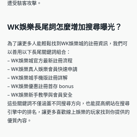
遭受駭客攻擊。
WK娛樂長尾詞怎麼增加搜尋曝光？
為了讓更多人能輕鬆找到WK娛樂城的註冊資訊，我們可
以善用以下長尾關鍵詞組合：
– WK娛樂城官方最新註冊流程
– WK娛樂真人娛樂會員快速申請
– WK娛樂城手機版註冊詳解
– WK娛樂優惠註冊首存 bonus
– WK娛樂新手教學與會員安全
這些關鍵詞不僅涵蓋不同搜尋方向，也能提高網站在搜尋
引擎中的排名，讓更多喜歡線上娛樂的玩家找到你提供的
優質內容。