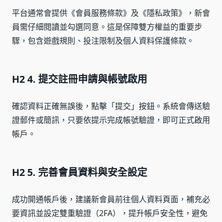
平台通常會提供《會員服務條款》及《隱私政策》，新會
員需仔細閱讀並勾選同意。這是保障雙方權益的重要步
驟，包含遊戲規則、投注限制及個人資料保護條款。
H2 4. 提交註冊申請與帳號啟用
確認資料正確無誤後，點擊「提交」按鈕。系統會傳送驗
證郵件或簡訊，只要依提示完成帳號驗證，即可正式啟用
帳戶。
H2 5. 完善會員資料與安全設定
成功開通帳戶後，建議新會員前往個人資料頁面，補充必
要資訊並設定雙重驗證（2FA），提升帳戶安全性，避免