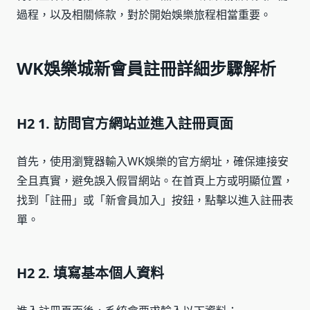
過程，以及相關條款，對於開始娛樂旅程相當重要。
WK娛樂城新會員註冊詳細步驟解析
H2 1. 訪問官方網站並進入註冊頁面
首先，使用瀏覽器輸入WK娛樂的官方網址，確保連接安
全且真實，避免誤入假冒網站。在首頁上方或明顯位置，
找到「註冊」或「新會員加入」按鈕，點擊以進入註冊表
單。
H2 2. 填寫基本個人資料