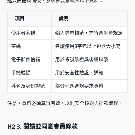
進入註冊頁面後，系統會要求輸入以下資料：
項目
說明
使用者名稱
輸入專屬帳號，需符合平台規定
密碼
建議使用8字元以上包含大小寫
電子郵件信箱
用於帳號驗證與後續聯繫
手機號碼
用於安全性驗證、通知
姓名及身份證號
部分地區合規要求資料
注意，資料必須真實有效，以利安全核對與提款流程。
H2 3. 閱讀並同意會員條款