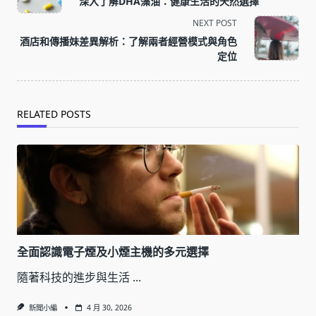
深入了解DHA藻油：健康生活的天然選擇
subtitle
NEXT POST
screen-
酒店和傳播妹差異解析：了解兩者經營模式與角色
reader-
定位
text">Page</span>
RELATED POSTS
全面認識電子煙及小煙主機的多元選擇
隨著科技的進步與生活
...
新聞小編
4 月 30, 2026