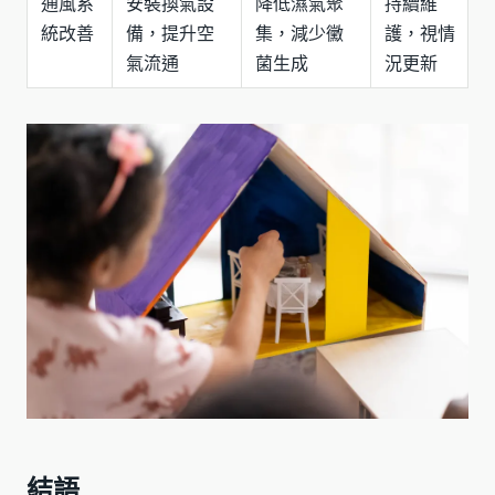
通風系
安裝換氣設
降低濕氣聚
持續維
統改善
備，提升空
集，減少黴
護，視情
氣流通
菌生成
況更新
結語