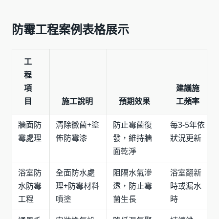
防霉工程案例表格展示
工
程
項
建議施
目
施工說明
預期效果
工頻率
牆面防
清除黴菌+塗
防止霉菌復
每3-5年依
霉處理
佈防霉漆
發，維持牆
狀況更新
面乾淨
浴室防
全面防水處
阻隔水氣滲
浴室翻新
水防霉
理+防霉材料
透，防止霉
時或漏水
工程
噴塗
菌生長
時