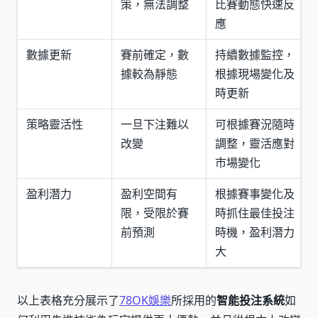
策，無法調整
比賽動態快速反
應
數據更新
賽前確定，數
持續數據監控，
據較為靜態
根據現場變化及
時更新
策略靈活性
一旦下注難以
可根據賽況隨時
改變
調整，靈活應對
市場變化
盈利潛力
盈利空間有
根據賽事變化及
限，受限於賽
時抓住最佳投注
前預測
時機，盈利潛力
大
以上表格充分展示了
78OK娛樂
所採用的
智能投注系統
如