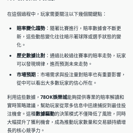
在這個過程中，玩家需要關注以下幾個關鍵點：
賠率變化趨勢
：隨著比賽進行，賠率數據會不斷更
新，這些動態變化往往暗示著球隊或選手狀態的變
化。
歷史數據比對
：通過比較過往賽事的賠率走勢，玩家
可以發現規律，進而預測未來走勢。
市場預期
：市場需求與投注量對賠率也有重要影響，
從中可以看出大多數玩家的信心所在。
利用這些數據，
78OK娛樂城
能夠提供專業的賠率解讀和
實時策略建議，幫助玩家從眾多信息中迅速捕捉到最佳投
注機會。這種
數據驅動
的決策模式不僅降低了風險，同時
大幅提升了獲利機會，成為推動玩家數量和交易額持續增
長的核心競爭力。