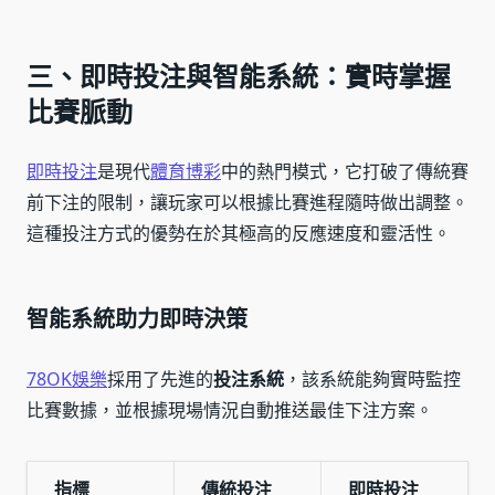
三、即時投注與智能系統：實時掌握
比賽脈動
即時投注
是現代
體育博彩
中的熱門模式，它打破了傳統賽
前下注的限制，讓玩家可以根據比賽進程隨時做出調整。
這種投注方式的優勢在於其極高的反應速度和靈活性。
智能系統助力即時決策
78OK娛樂
採用了先進的
投注系統
，該系統能夠實時監控
比賽數據，並根據現場情況自動推送最佳下注方案。
指標
傳統投注
即時投注