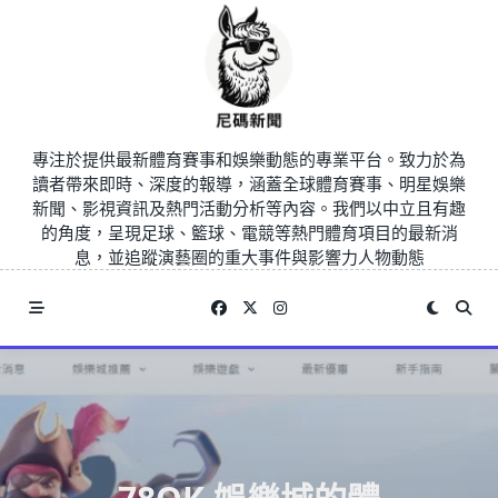
Skip
to
content
專注於提供最新體育賽事和娛樂動態的專業平台。致力於為
讀者帶來即時、深度的報導，涵蓋全球體育賽事、明星娛樂
新聞、影視資訊及熱門活動分析等內容。我們以中立且有趣
的角度，呈現足球、籃球、電競等熱門體育項目的最新消
息，並追蹤演藝圈的重大事件與影響力人物動態