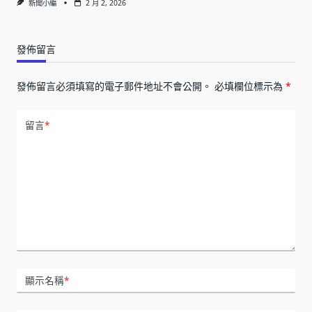
新聞小編
2 月 2, 2026
發佈留言
發佈留言必須填寫的電子郵件地址不會公開。
必填欄位標示為
*
留言
*
顯示名稱
*