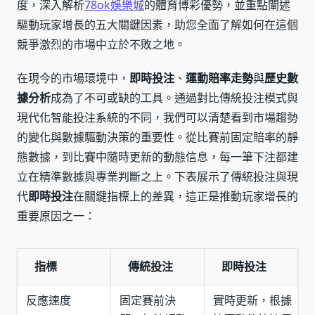
度，深入解析
78ok娛樂城
的體育博彩優勢，並重點闡述
驅動玩家增長的五大關鍵因素，助您全面了解如何在這個
競爭激烈的市場中立於不敗之地。
在現今的市場環境中，
即時投注
、
運動賠率走勢
與
歷史數
據分析
成為了不可或缺的工具。通過對比傳統投注模式與
現代化智能投注系統的不同，我們可以清楚看到市場趨勢
的變化與數據驅動決策的重要性。從比賽前固定賠率的靜
態數據，到比賽中隨時更新的動態信息，每一筆下注都建
立在精準數據與專業判斷之上。下表展示了傳統投注與現
代
即時投注
在關鍵指標上的差異，這正是推動玩家增長的
重要原因之一：
指標
傳統投注
即時投注
反應速度
固定賽前決
實時更新，根據