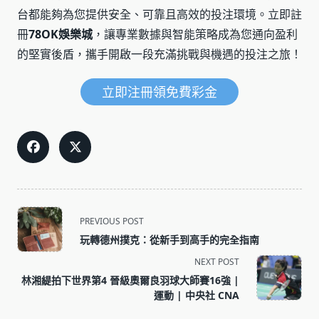
台都能夠為您提供安全、可靠且高效的投注環境。立即註
冊
78OK娛樂城
，讓專業數據與智能策略成為您通向盈利
的堅實後盾，攜手開啟一段充滿挑戰與機遇的投注之旅！
立即注冊領免費彩金
<span
PREVIOUS POST
class="nav-
玩轉德州撲克：從新手到高手的完全指南
subtitle
NEXT POST
screen-
林湘緹拍下世界第4 晉級奧爾良羽球大師賽16強 |
reader-
運動 | 中央社 CNA
text">Page</span>