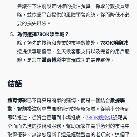
建議在下注前設定明確的投注預算，採取分散投資策
略，並依靠平台提供的風險預警系統，從而降低不必
要的損失風險。
為何選擇78OK娛樂城？
除了領先的技術和專業的市場數據外，
78OK娛樂城
還提供專屬優惠、全天候客服支持以及完善的用戶體
驗，是您在
體育博彩
中實現成功的最佳夥伴。
結語
體育博彩
已不再只是簡單的賭博，而是一個結合
數據驅
動
、
智能投注
與專業風險管理的全新領域。從賠率分析到
即時投注，從資金管理到市場推廣，
78OK娛樂城
憑藉其
全面而先進的技術和服務，幫助玩家在競爭激烈的市場中
取得優勢。無論您是新手還是經驗豐富的老玩家，這個平