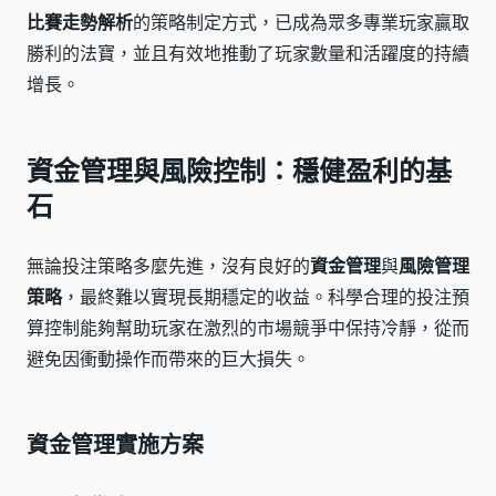
比賽走勢解析
的策略制定方式，已成為眾多專業玩家贏取
勝利的法寶，並且有效地推動了玩家數量和活躍度的持續
增長。
資金管理與風險控制：穩健盈利的基
石
無論投注策略多麼先進，沒有良好的
資金管理
與
風險管理
策略
，最終難以實現長期穩定的收益。科學合理的投注預
算控制能夠幫助玩家在激烈的市場競爭中保持冷靜，從而
避免因衝動操作而帶來的巨大損失。
資金管理實施方案