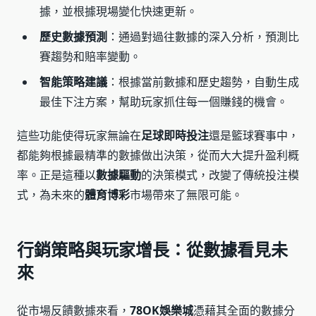
據，並根據現場變化快速更新。
歷史數據預測
：通過對過往數據的深入分析，預測比
賽趨勢和賠率變動。
智能策略建議
：根據當前數據和歷史趨勢，自動生成
最佳下注方案，幫助玩家抓住每一個賺錢的機會。
這些功能使得玩家無論在
足球即時投注
還是籃球賽事中，
都能夠根據最精準的數據做出決策，從而大大提升盈利概
率。正是這種以
數據驅動
的決策模式，改變了傳統投注模
式，為未來的
體育博彩
市場帶來了無限可能。
行銷策略與玩家增長：從數據看見未
來
從市場反饋數據來看，
78OK娛樂城
憑藉其全面的數據分