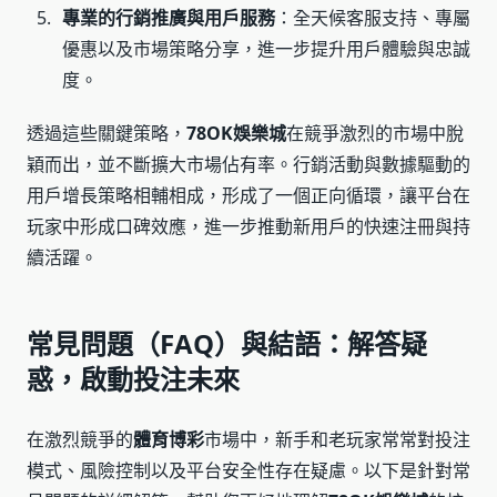
專業的行銷推廣與用戶服務
：全天候客服支持、專屬
優惠以及市場策略分享，進一步提升用戶體驗與忠誠
度。
透過這些關鍵策略，
78OK娛樂城
在競爭激烈的市場中脫
穎而出，並不斷擴大市場佔有率。行銷活動與數據驅動的
用戶增長策略相輔相成，形成了一個正向循環，讓平台在
玩家中形成口碑效應，進一步推動新用戶的快速注冊與持
續活躍。
常見問題（FAQ）與結語：解答疑
惑，啟動投注未來
在激烈競爭的
體育博彩
市場中，新手和老玩家常常對投注
模式、風險控制以及平台安全性存在疑慮。以下是針對常