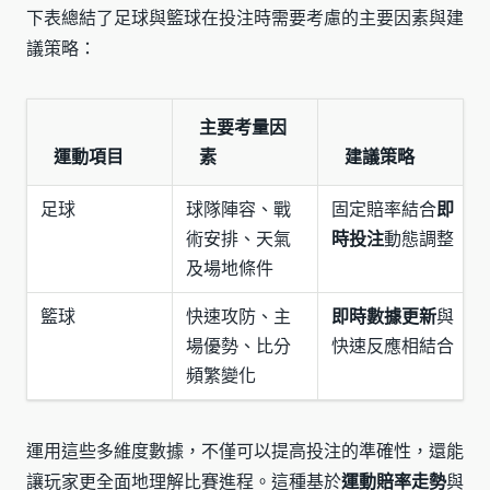
下表總結了足球與籃球在投注時需要考慮的主要因素與建
議策略：
主要考量因
運動項目
素
建議策略
足球
球隊陣容、戰
固定賠率結合
即
術安排、天氣
時投注
動態調整
及場地條件
籃球
快速攻防、主
即時數據更新
與
場優勢、比分
快速反應相結合
頻繁變化
運用這些多維度數據，不僅可以提高投注的準確性，還能
讓玩家更全面地理解比賽進程。這種基於
運動賠率走勢
與