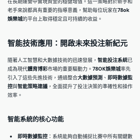
在長期運營中實現資金的穩健增值。這一策略對於新手和
老手來說都具有重要的指導意義，幫助每位玩家在
78ok
娛樂城
的平台上取得穩定且可持續的收益。
智能技術應用：開啟未來投注新紀元
隨著人工智慧和大數據技術的迅速發展，
智能投注系統
已
成為現代
體育博彩
市場的重要驅動力。
78OK娛樂城
率先
引入了這些先進技術，通過整合
大數據預測
、
即時數據監
控
與
智能策略建議
，全面提升了投注決策的準確性和操作
效率。
智能系統的核心功能
即時數據監控
：系統能夠自動捕捉比賽中所有關鍵數