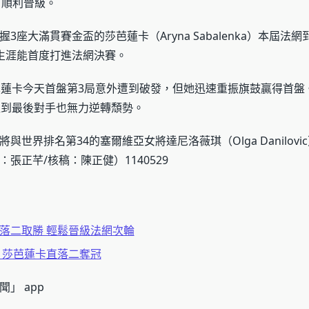
），順利晉級。
3座大滿貫賽金盃的莎芭蓮卡（Aryna Sabalenka）本屆法
生涯能首度打進法網決賽。
芭蓮卡今天首盤第3局意外遭到破發，但她迅速重振旗鼓贏得首盤
直到最後對手也無力逆轉頹勢。
與世界排名第34的塞爾維亞女將達尼洛薇琪（Olga Danilovi
張正芊/核稿：陳正健）1140529
落二取勝 輕鬆晉級法網次輪
 莎芭蓮卡直落二奪冠
」 app