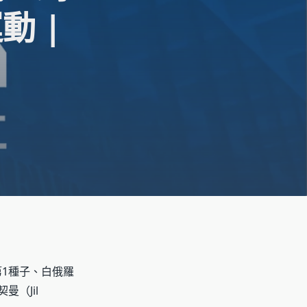
動 |
第1種子、白俄羅
（Jil