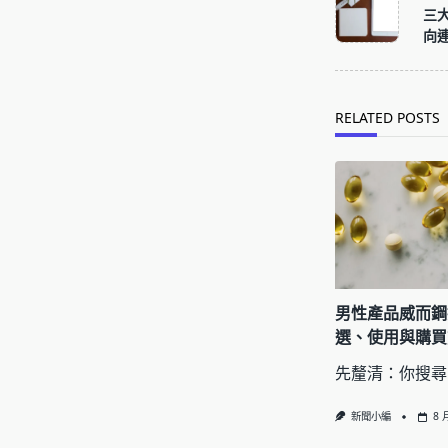
class="nav-
三
subtitle
向
screen-
reader-
text">Page</s
RELATED POSTS
男性產品威而鋼
選、使用與購買
先釐清：你搜尋
新聞小編
8 