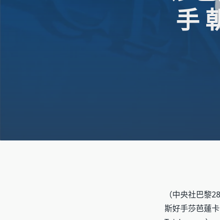
手 
（中央社巴黎28
斯好手莎芭蓮卡