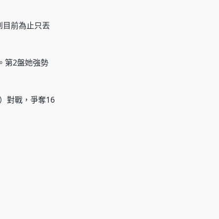
網到目前為止只丟
。第2盤她強勢
c）對戰，爭奪16