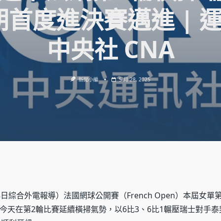
朝首度進決賽邁進 | 運
中央社 CNA
新聞小編
5 月 28, 2025
日綜合外電報導）法國網球公開賽（French Open）本屆女單
今天在第2輪比賽延續橫掃氣勢，以6比3、6比1輾壓瑞士對手泰契曼