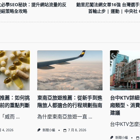
大必學SEO秘訣：提升網站流量的反
鮑里尼闖法網女單16強 台灣選手
連結策略全攻略
首輪止步 | 運動 | 中央社 
pan>
推薦：如何挑
東南亞旅遊推薦：從新手到進
台中KTV詳
前的重點判斷
階旅人都適合的行程規劃指南
廂類型、消
建議
「威而
...
為什麼東南亞旅遊一直
...
台中KTV怎
月 4, 2026
新聞小編
7 月 8, 2026
新聞小編