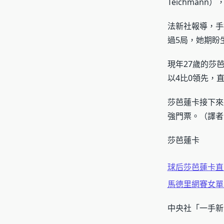
Teichmann
法新社報導，手握
過5局，她期盼
現年27歲的莎
以4比0領先，
莎芭蓮卡接下來將
強門票。（譯者：
莎芭蓮卡
球后莎芭蓮卡直
馬德里網賽女單
中央社「一手新聞