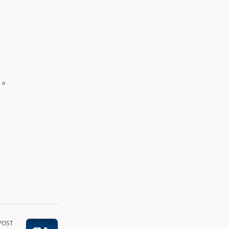
。
POST