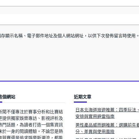
儲存顯示名稱、電子郵件地址及個人網站網址，以供下次發佈留言時使用
這個網站
近期文章
日本北海道旅遊推薦：四季玩法
新聞不僅專注於賽事分析和比賽結
安排與實用避雷指南
更提供獨家娛樂專訪、影視評析及
熱門話題，為讀者打造一個集資訊
男性產品威而鋼推薦：選購前先
味於一身的閱讀體驗。不論您是熱
分、差異與使用風險
育競賽還是追求娛樂新潮流，都能