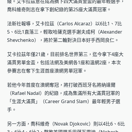
級。艾卡拉茲意在成為摘下四大滿貫金盃的最年輕選手，
喬科維奇則志在拿下創紀錄的第25座大滿貫冠軍。
法新社報導，艾卡拉茲（Carlos Alcaraz）以6比1、7比
5、6比1直落三，輕取哈薩克選手謝夫成柯（Alexander
Shevchenko），將於第二輪對決日本好手西岡良仁。
艾卡拉茲年僅21歲，目前排名世界第三，迄今拿下4座大
滿貫男單金盃，包括法網及美網各1座和溫網2座，本次
參賽志在奪下生涯首座澳網男單冠軍。
若他今年首度在澳網奪冠，將打破西班牙名將納達爾
（Rafael Nadal）的紀錄，成為集滿所有大滿貫冠軍的
「生涯大滿貫」（Career Grand Slam）最年輕男子選
手。
另一方面，喬科維奇（Novak Djokovic）則以4比6、6比