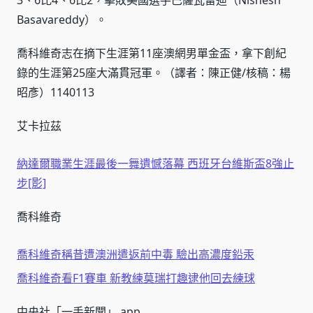
3、6比4、6比2，擊敗美國選手巴薩瓦雷迪（Nishesh
Basavareddy）。
喬科維奇志在摘下生涯第11座澳網男單金盃，拿下創紀
錄的生涯第25座大滿貫冠軍。（譯者：陳正健/核稿：楊
昭彥）1140113
艾卡拉茲
納達爾職業生涯最後一舞遺憾落幕 西班牙台維斯盃8強止
步[影]
喬科維奇
喬科維奇稱昔遭澳洲遣返前中毒 驗出高濃度鉛汞
喬科維奇看F1賽車 新教練莫瑞打趣逮他回去練球
中央社「一手新聞」 app