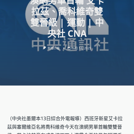
澳網男單首輪 艾卡
拉茲、喬科維奇雙
雙晉級 | 運動 | 中
央社 CNA
新聞小編
1 月 14, 2025
（中央社墨爾本13日綜合外電報導）西班牙新星艾卡拉
茲與塞爾維亞名將喬科維奇今天在澳網男單首輪雙雙晉