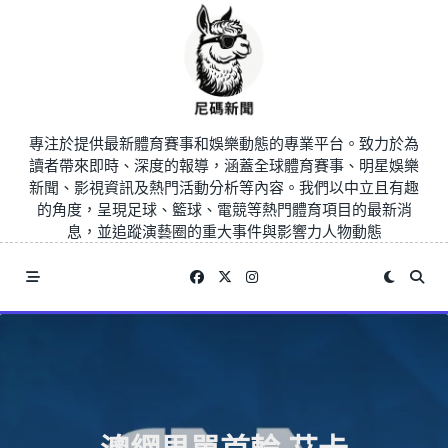
Skip
to
content
專注於提供最新體育賽事和娛樂動態的專業平台。致力於為
讀者帶來即時、深度的報導，涵蓋全球體育賽事、明星娛樂
新聞、影視資訊及熱門活動分析等內容。我們以中立且有趣
的角度，呈現足球、籃球、電競等熱門體育項目的最新消
息，並追蹤演藝圈的重大事件與影響力人物動態