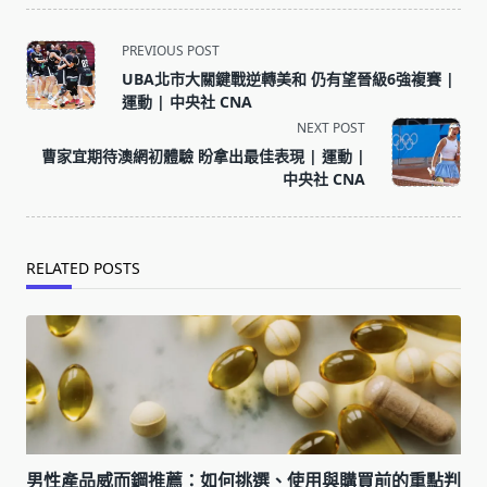
<span
PREVIOUS POST
class="nav-
UBA北市大關鍵戰逆轉美和 仍有望晉級6強複賽 |
subtitle
運動 | 中央社 CNA
screen-
NEXT POST
reader-
曹家宜期待澳網初體驗 盼拿出最佳表現 | 運動 |
text">Page</span>
中央社 CNA
RELATED POSTS
男性產品威而鋼推薦：如何挑選、使用與購買前的重點判