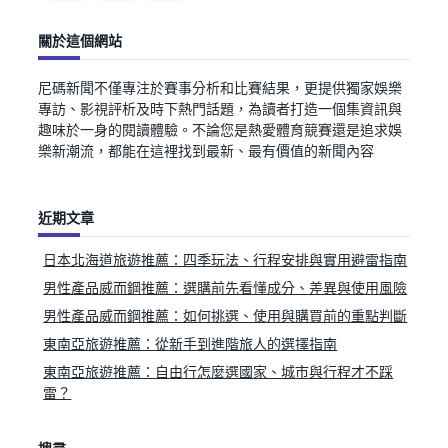
關於這個網站
尼碼新聞不僅專注於賽事分析和比賽結果，更提供獨家娛樂
專訪、影視評析及時下熱門話題，為讀者打造一個集資訊與
趣味於一身的閱讀體驗。不論您是熱愛體育競賽還是追求娛
樂新潮流，都能在這裡找到最新、最有價值的新聞內容
近期文章
日本北海道旅遊推薦：四季玩法、行程安排與實用避雷指南
男性產品威而鋼推薦：選購前先看懂成分、差異與使用風險
男性產品威而鋼推薦：如何挑選、使用與購買前的重點判斷
東南亞旅遊推薦：從新手到進階旅人的選擇指南
東南亞旅遊推薦：自由行怎麼選國家、城市與行程才不踩
雷？