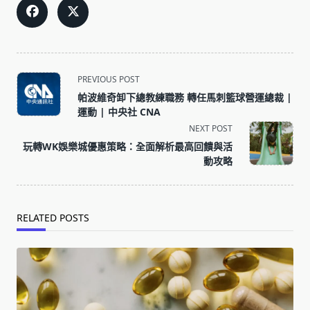
<span
PREVIOUS POST
class="nav-
帕波維奇卸下總教練職務 轉任馬刺籃球營運總裁 |
subtitle
運動 | 中央社 CNA
screen-
NEXT POST
reader-
玩轉WK娛樂城優惠策略：全面解析最高回饋與活
text">Page</span>
動攻略
RELATED POSTS