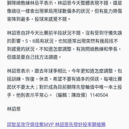
獅隊總教練林岳平表示，林詔恩今天整體表現不錯，還是
像過往一樣會出現單局用球數偏多的狀況，但有能力將傷
害降到最多，投球來感覺不錯。
林詔恩自評今天比賽前半段狀況不錯，沒有受到守備失誤
的影響，5、6局有狀況，也知道常出現突然有幾局找不
到感覺的狀況，不知道怎麼調整，有詢問過教練和學長，
但還是要自己找方法調適。
林詔恩表示，跟去年球季相比，今年更知道怎麼調整，包
括訓練、恢復、休息，希望不要有過多的保送，每場比賽
起伏不要太大；對於成為目前獅隊先發輪值中唯一本土投
手，他則表示平常心。（編輯：陳政偉）1140504
林詔恩
邱智呈攻守俱佳奪MVP 林詔恩先發好投率獅搶勝